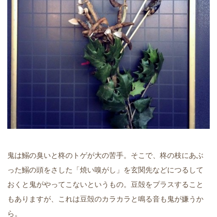
鬼は鰯の臭いと柊のトゲが大の苦手。そこで、柊の枝にあぶ
った鰯の頭をさした「焼い嗅がし」を玄関先などにつるして
おくと鬼がやってこないというもの。豆殻をプラスすること
もありますが、これは豆殻のカラカラと鳴る音も鬼が嫌うか
ら。