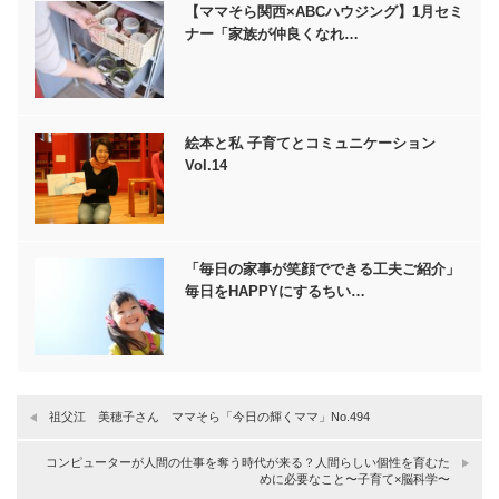
【ママそら関西×ABCハウジング】1月セミ
ナー「家族が仲良くなれ…
絵本と私 子育てとコミュニケーション
Vol.14
「毎日の家事が笑顔でできる工夫ご紹介」
毎日をHAPPYにするちい…
祖父江 美穂子さん ママそら「今日の輝くママ」No.494
コンピューターが人間の仕事を奪う時代が来る？人間らしい個性を育むた
めに必要なこと〜子育て×脳科学〜