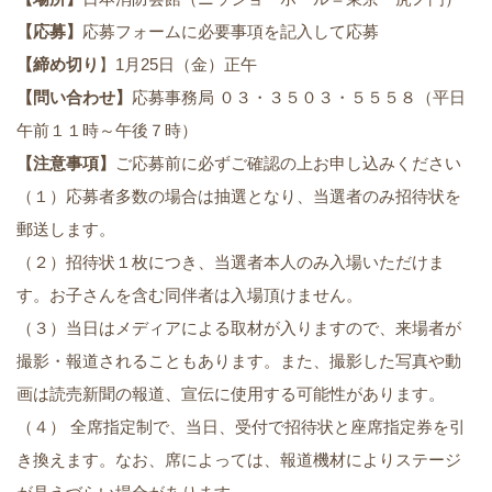
【応募】
応募フォームに必要事項を記入して応募
【締め切り
】1月25日（金）正午
【問い合わせ】
応募事務局 ０３・３５０３・５５５８（平日
午前１１時～午後７時）
【注意事項】
ご応募前に必ずご確認の上お申し込みください
（１）応募者多数の場合は抽選となり、当選者のみ招待状を
郵送します。
（２）招待状１枚につき、当選者本人のみ入場いただけま
す。お子さんを含む同伴者は入場頂けません。
（３）当日はメディアによる取材が入りますので、来場者が
撮影・報道されることもあります。また、撮影した写真や動
画は読売新聞の報道、宣伝に使用する可能性があります。
（４） 全席指定制で、当日、受付で招待状と座席指定券を引
き換えます。なお、席によっては、報道機材によりステージ