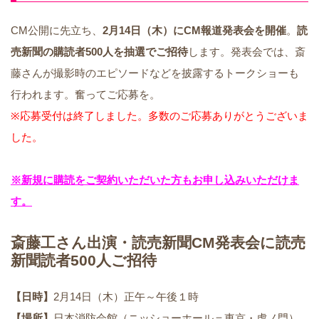
CM公開に先立ち、
2月14日（木）にCM報道発表会を開催
。
読
売新聞の購読者500人を抽選でご招待
します。発表会では、斎
藤さんが撮影時のエピソードなどを披露するトークショーも
行われます。奮ってご応募を。
※応募受付は終了しました。多数のご応募ありがとうございま
した。
※新規に購読をご契約いただいた方もお申し込みいただけま
す。
斎藤工さん出演・読売新聞CM発表会に読売
新聞読者500人ご招待
【日時】
2月14日（木）正午～午後１時
【場所】
日本消防会館（ニッショーホール＝東京・虎ノ門）