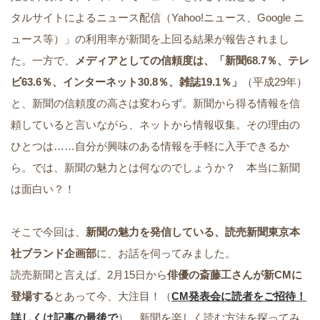
タルサイトによるニュース配信（Yahoo!ニュース、Google ニ
ュース等）」の利用率が新聞を上回る結果が報告されまし
た。一方で、
メディアとしての信頼度は、「新聞68.7％、テレ
ビ63.6％、インターネット30.8％、雑誌19.1％」
（平成29年）
と、新聞の信頼度の高さは変わらず。新聞から得る情報を信
頼していると言いながら、ネットから情報収集。その理由の
ひとつは……自分が興味のある情報を手軽に入手できるか
ら。では、新聞の魅力とは何なのでしょうか？ 本当に新聞
は面白い？！
そこで今回は、
新聞の魅力を発信している、読売新聞東京本
社ブランド企画部
に、お話を伺ってみました。
読売新聞と言えば、2月15日から
俳優の斎藤工さんが新CMに
登場する
とあって今、大注目！（
CM発表会に読者をご招待！
詳しくは記事の最後で
） 新聞を楽しく読む方法を探ってみ