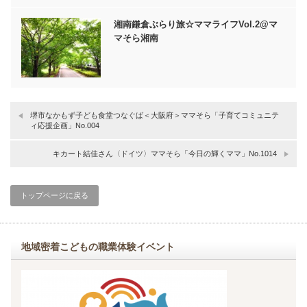
湘南鎌倉ぶらり旅☆ママライフVol.2@マ
マそら湘南
堺市なかもず子ども食堂つなぐば＜大阪府＞ママそら「子育てコミュニテ
ィ応援企画」No.004
キカート結佳さん〈ドイツ〉ママそら「今日の輝くママ」No.1014
トップページに戻る
地域密着こどもの職業体験イベント