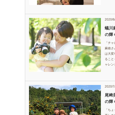
2020/8
蟻川
の輝く
「チャ
麻維さ
は大変
ること
ャレン
2020/7
尾﨑
の輝く
「ちょ