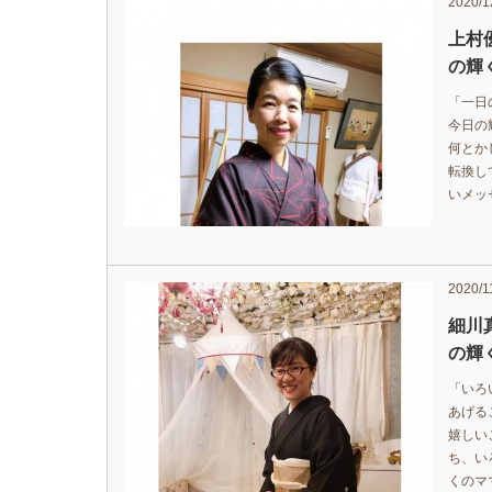
2020/1
上村
の輝く
「一日
今日の
何とか
転換し
いメッ
2020/1
細川
の輝く
「いろ
あげる
嬉しい
ち、い
くのマ