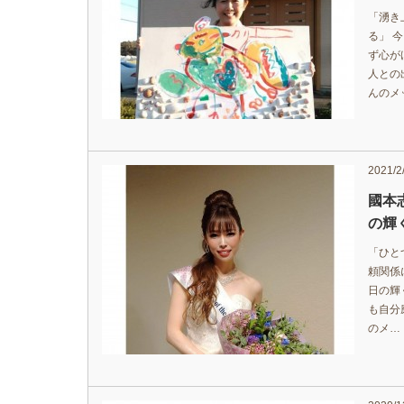
「湧き
る」 
ず心が
人との
んのメ
2021/2
國本
の輝く
「ひと
頼関係
日の輝
も自分
のメ…