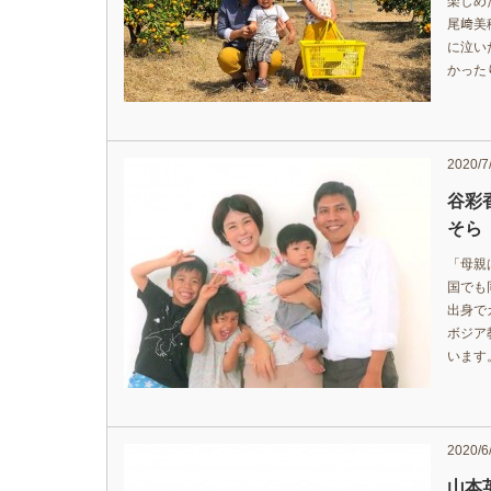
楽しめ
尾﨑美
に泣い
かった
2020/7
谷彩
そら「
「母親
国でも
出身で
ボジア
います
2020/6
山本