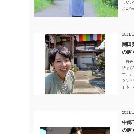
しない
さんか
2021/3
岡田
の輝く
「自分
話せる
す。」
を話せ
するこ
2021/3
中郷
の輝く