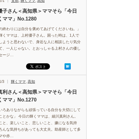
2/1
支部
,
輝くママ
,
高知
優子さん＜高知県＞ママそら「今日
ママ」No.1280
の終わりには自分を褒めてあげてくださいね。」
輝くママは、上村優子さん。困った時は、1人で
しようと思わないで、身近な人に相談したり気分
て、一人じゃない。とおっしゃる上村さんの優し
セージ…
1/3
輝くママ
,
高知
真利さん＜高知県＞ママそら「今日
ママ」No.1270
いろありながらも頑張っている自分を大切にして
ことかな」 今日の輝くママは、細川真利さん。
こと、楽しいこと、悲しいこと、嫌になる気持
ろんな気持ちがあっても大丈夫。助産師として多
マや赤…