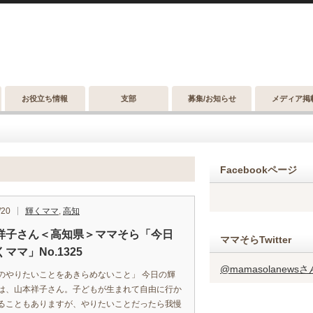
お役立ち情報
支部
募集/お知らせ
メディア掲
Facebookページ
/20
輝くママ
,
高知
祥子さん＜高知県＞ママそら「今日
ママそらTwitter
ママ」No.1325
@mamasolanew
のやりたいことをあきらめないこと」 今日の輝
は、山本祥子さん。子どもが生まれて自由に行か
ることもありますが、やりたいことだったら我慢