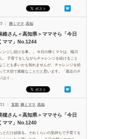
/3
輝くママ
,
高知
麻維さん＜高知県＞ママそら「今日
ママ」No.1244
レンジし続ける事。」 今日の輝くママは、蟻川
ん。 子育てをしながらチャレンジを続けること
なことも多いかも知れませんが、チャレンジを続
って大切で素敵なことだと思います。「最近のチ
ジはイ…
/21
支部
,
輝くママ
,
高知
美穂さん＜高知県＞ママそら「今日
ママ」No.1240
っとだけ頑張る。それくらいの気持ちで子育てを