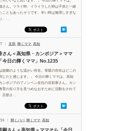
たらいいなと思います。」 今日の輝くママは、
穂さん。ツライ時、イライラした時は子供と一緒
たこともあったそうです。辛い時は無理しすぎな
り、…
/7
支部
,
輝くママ
,
高知
香さん＜高知県・カンボジア＞ママ
今日の輝くママ」No.1235
は故郷のような温かい存在。母親の存在はどこの
同じだと感じます。」 今日の輝くママは、高知
カンボジアのプノンペン在住の谷彩香さん。カン
教育の在り方を見つめなおすために活動をされて
。旦那さ…
/16
輝くパパ
,
輝くママ
,
高知
英嗣さん＜高知県＞ママそら「今日