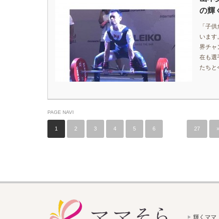
の輝く
「子供
います
界チャ
在も選
たちと
PAGE NAVI
1
2
3
4
5
6
…
27
輝くママ