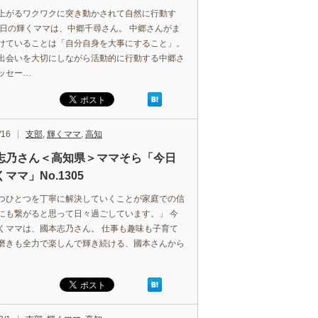
上がるワクワクに突き動かされて自然に行動す
今日の輝くママは、中郷千尋さん。 中郷さんがま
けていることは「自分自身を大事にすること」。
出会いを大切にしながら活動的に行動する中郷さ
ッセー…
/16
支部
,
輝くママ
,
高知
志乃さん＜高知県＞ママそら「今日
ママ」No.1305
つひとつを丁寧に解決していくことが家庭での信
にも繋がると思って日々過ごしています。」 今
くママは、國本志乃さん。 仕事も趣味も子育て
磨きも全力で楽しんで輝き続ける、國本さんから