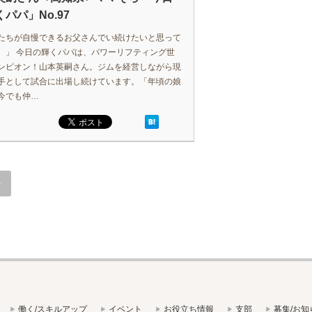
パパ」No.97
たちが自慢できるお父さんでい続けたいと思って
。」 今日の輝くパパは、パワーリフティング世
ンピオン！山本英嗣さん。ジムを経営しながら現
手として試合に出場し続けています。「年頃の娘
今でも仲…
»
働く/スキルアップ
イベント
お役立ち情報
支部
募集/お知