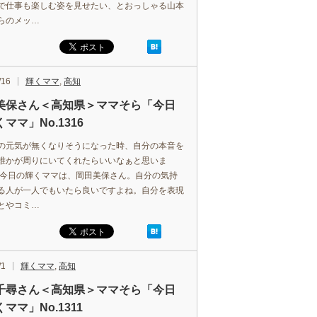
で仕事も楽しむ姿を見せたい、とおっしゃる山本
らのメッ…
/16
輝くママ
,
高知
美保さん＜高知県＞ママそら「今日
ママ」No.1316
の元気が無くなりそうになった時、自分の本音を
誰かが周りにいてくれたらいいなぁと思いま
 今日の輝くママは、岡田美保さん。自分の気持
る人が一人でもいたら良いですよね。自分を表現
とやコミ…
/1
輝くママ
,
高知
千尋さん＜高知県＞ママそら「今日
ママ」No.1311