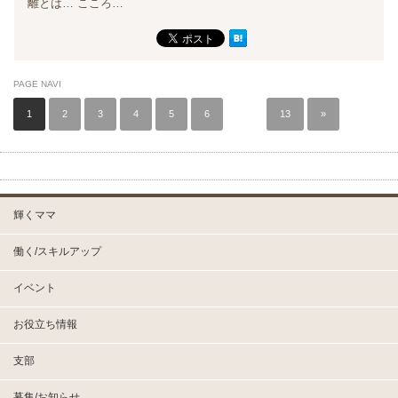
離とは… こころ…
PAGE NAVI
1
2
3
4
5
6
…
13
»
輝くママ
働く/スキルアップ
イベント
お役立ち情報
支部
募集/お知らせ