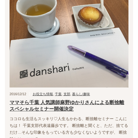
2016/12/12
お役立ち情報
,
千葉
,
支部
,
暮らし/趣味
ママそら千葉 人気講師麻野ゆかりさんによる断捨離
スペシャルセミナー開催決定
ココロも生活もスッキリ♡人生もかわる、断捨離セミナー こんに
ちは！ 千葉支部代表遠藤歩です。 断捨離と聞くと、ただ、捨てる
だけ…そんな印象をもっている方も少なくないようですが、 断捨