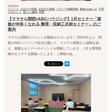
2026/1/9
イベント
,
お出かけ情報
,
お役立ち情報
,
メディア掲載情報
,
募集/お知らせ
,
子育
てのヒント
,
暮らし/趣味
,
関西
【ママそら関西×ABCハウジング】1月セミナー「家
族が仲良くなれる 整理・収納工夫術セミナー」のご
案内
ママそら関西のイベントが開催されています！ 25年9月より、関
西のABCハウジング住宅公園にて、ママそら関西から講師を迎
え、素敵なセミナーやイベントを開催しています。 1月も整理収
納のセミナーを開催いたします。ご興味のあ…