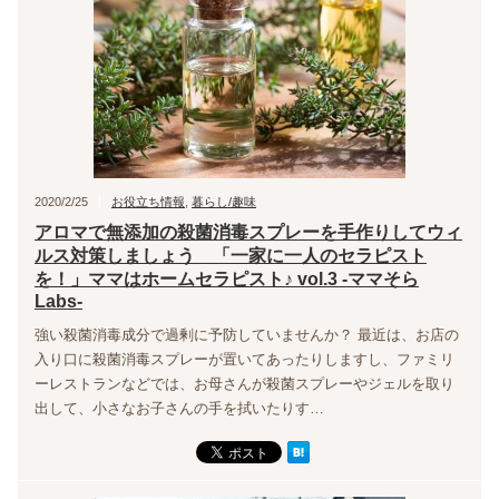
2020/2/25
お役立ち情報
,
暮らし/趣味
アロマで無添加の殺菌消毒スプレーを手作りしてウィ
ルス対策しましょう 「一家に一人のセラピスト
を！」ママはホームセラピスト♪ vol.3 -ママそら
Labs-
強い殺菌消毒成分で過剰に予防していませんか？ 最近は、お店の
入り口に殺菌消毒スプレーが置いてあったりしますし、ファミリ
ーレストランなどでは、お母さんが殺菌スプレーやジェルを取り
出して、小さなお子さんの手を拭いたりす…