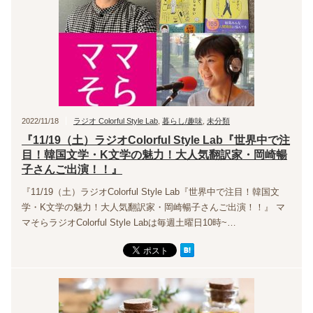
2022/11/18
ラジオ Colorful Style Lab
,
暮らし/趣味
,
未分類
『11/19（土）ラジオColorful Style Lab『世界中で注
目！韓国文学・K文学の魅力！大人気翻訳家・岡崎暢
子さんご出演！！』
『11/19（土）ラジオColorful Style Lab『世界中で注目！韓国文
学・K文学の魅力！大人気翻訳家・岡崎暢子さんご出演！！』 マ
マそらラジオColorful Style Labは毎週土曜日10時~…