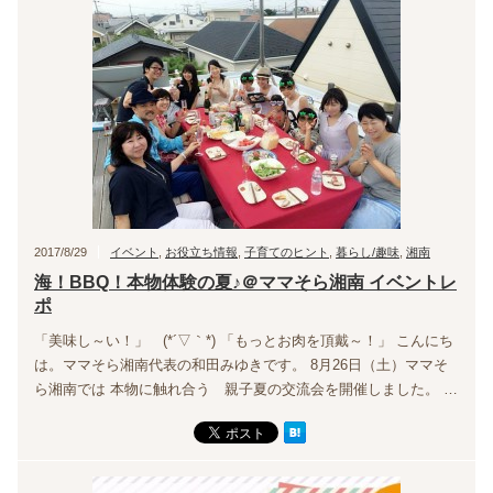
2017/8/29
イベント
,
お役立ち情報
,
子育てのヒント
,
暮らし/趣味
,
湘南
海！BBQ！本物体験の夏♪＠ママそら湘南 イベントレ
ポ
「美味し～い！」 (*´▽｀*) 「もっとお肉を頂戴～！」 こんにち
は。ママそら湘南代表の和田みゆきです。 8月26日（土）ママそ
ら湘南では 本物に触れ合う 親子夏の交流会を開催しました。 …