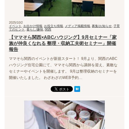
2025/10/2
イベント
,
お出かけ情報
,
お役立ち情報
,
メディア掲載情報
,
募集/お知らせ
,
子育
てのヒント
,
暮らし/趣味
,
関西
【ママそら関西×ABCハウジング】9月セミナー「家
族が仲良くなれる 整理・収納工夫術セミナー」開催
報告
ママそら関西のイベントが新規スタート！ 9月より、関西のABC
ハウジング住宅公園にて、ママそら関西から講師を迎え、素敵な
セミナーやイベントを開催します。 9月は整理収納のセミナーを
開催いたしました。 わざわざのWEB予約…