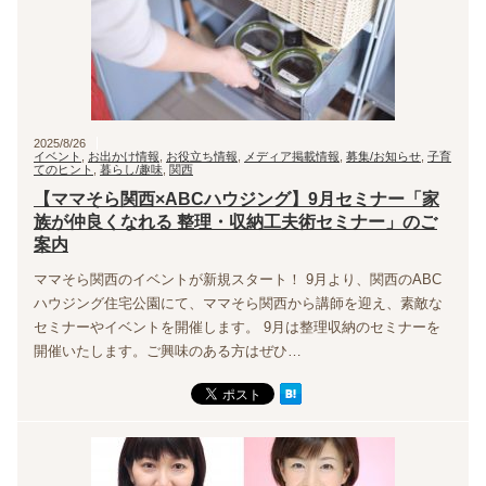
2025/8/26
イベント
,
お出かけ情報
,
お役立ち情報
,
メディア掲載情報
,
募集/お知らせ
,
子育
てのヒント
,
暮らし/趣味
,
関西
【ママそら関西×ABCハウジング】9月セミナー「家
族が仲良くなれる 整理・収納工夫術セミナー」のご
案内
ママそら関西のイベントが新規スタート！ 9月より、関西のABC
ハウジング住宅公園にて、ママそら関西から講師を迎え、素敵な
セミナーやイベントを開催します。 9月は整理収納のセミナーを
開催いたします。ご興味のある方はぜひ…