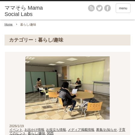
menu
Home
暮らし/趣味
カテゴリー：暮らし/趣味
2026/1/19
イベント
,
お出かけ情報
,
お役立ち情報
,
メディア掲載情報
,
募集/お知らせ
,
子育
てのヒント
,
暮らし/趣味
,
関西