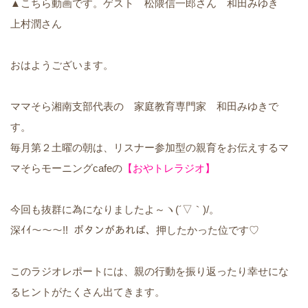
▲こちら動画です。ゲスト 松隈信一郎さん 和田みゆき
上村潤さん
おはようございます。
ママそら湘南支部代表の 家庭教育専門家 和田みゆきで
す。
毎月第２土曜の朝は、リスナー参加型の親育をお伝えするマ
マそらモーニングcafeの
【おやトレラジオ】
今回も抜群に為になりましたよ～ヽ(´▽｀)/。
深ｲｲ～～～!! ボタンがあれば、押したかった位です♡
このラジオレポートには、親の行動を振り返ったり幸せにな
るヒントがたくさん出てきます。