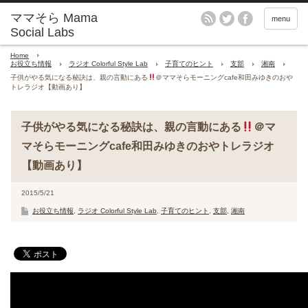
menu
Home
お役立ち情報
ラジオ Colorful Style Lab
子育てのヒント
支部
湘南
子供がやる気になる秘訣は、親の言動にある
＠ママそらモーニングcafe和田みゆきのおや
トレラジオ【動画あり】
子供がやる気になる秘訣は、親の言動にある
＠マ
マそらモーニングcafe和田みゆきのおやトレラジオ
【動画あり】
2015/5/21
お役立ち情報
,
ラジオ Colorful Style Lab
,
子育てのヒント
,
支部
,
湘南