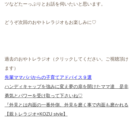
ツなどたーっぷりとお話を伺いたいと思います。
どうぞ次回のおやトレラジオもお楽しみに♡
過去のおやトレラジオ（クリックしてください。ご視聴頂け
ます）
先輩ママパパからの子育てアドバイス９選
ハンディキャップを強みに変え夢の扉を開けたママ達 是非
勇気とパワーを受け取って下さいね♡
『外見とは内面の一番外側、外見を磨く事で内面も磨かれる
【親トレラジオ×KOZU style】