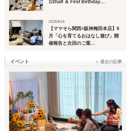
1/2half ＆ First Birthday…
2026/6/18
【ママそら関西×阪神梅田本店】6
月「心を育てるおはなし遊び」開
催報告と次回のご案…
イベント
過去の記事