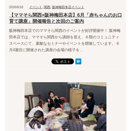
2026/6/18
イベント
,
関西
,
阪神梅田本店イベント
【ママそら関西×阪神梅田本店】6月「赤ちゃんのお口
育て講座」開催報告と次回のご案内
阪神梅田本店でのママそら関西のイベントが好評開催中！ 阪神梅
田本店では、ママそら関西から講師を迎え、６階のコミュニティ
スペースにて、素敵なセミナーやイベントを開催しています。 6
月4週目に開催された講座の会場の様子を…