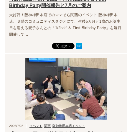
Birthday Party開催報告と7月のご案内
大好評！阪神梅田本店でのママそら関西のイベント 阪神梅田本
店、６階のコミュニティスタジオにて、生後6カ月と1歳のお誕生
日を迎える親子さんとの「1/2half ＆ First Birthday Party」を毎月
開催して…
2026/7/23
イベント
,
関西
,
阪神梅田本店イベント