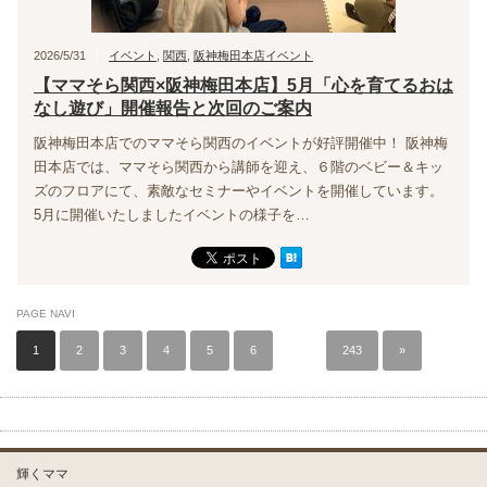
2026/5/31
イベント
,
関西
,
阪神梅田本店イベント
【ママそら関西×阪神梅田本店】5月「心を育てるおは
なし遊び」開催報告と次回のご案内
阪神梅田本店でのママそら関西のイベントが好評開催中！ 阪神梅
田本店では、ママそら関西から講師を迎え、６階のベビー＆キッ
ズのフロアにて、素敵なセミナーやイベントを開催しています。
5月に開催いたしましたイベントの様子を…
PAGE NAVI
1
2
3
4
5
6
…
243
»
輝くママ