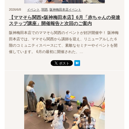
2026/6/8
イベント
,
関西
,
阪神梅田本店イベント
【ママそら関西×阪神梅田本店】6月「赤ちゃんの発達
ステップ講座」開催報告と次回のご案内
阪神梅田本店でのママそら関西のイベントが好評開催中！ 阪神梅
田本店では、ママそら関西から講師を迎え、リニューアルした６
階のコミュニティスペースにて、素敵なセミナーやイベントを開
催しています。 6月の最初に開催された、…