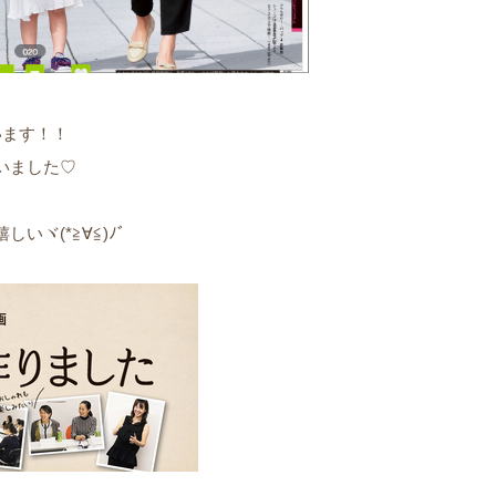
います！！
いました♡
ヾ(*≧∀≦)ﾉﾞ