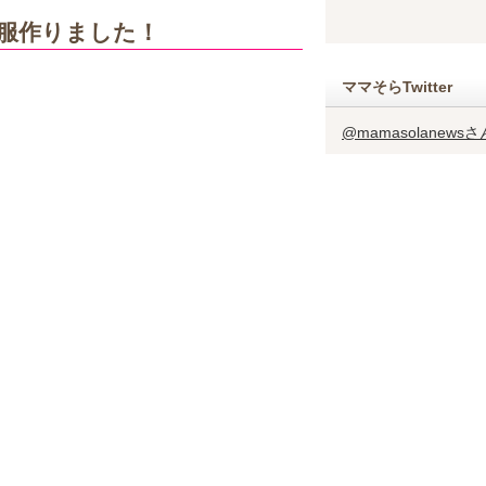
い服作りました！
ママそらTwitter
@mamasolanew