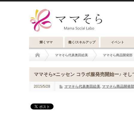
輝くママ
働く/スキルアップ
イベント
ママそら代表奥田絵美
ママそら商品開発部
ママそら×ニッセン コラボ服発売開始ー♪ そ
2015/5/28
ママそら代表奥田絵美
,
ママそら商品開発