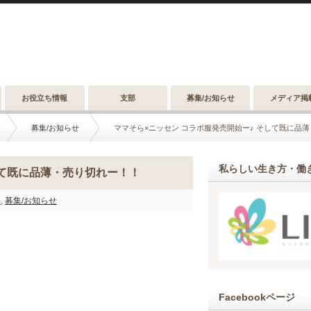
お役立ち情報
支部
募集/お知らせ
メディア掲
募集/お知らせ
ママそら×ニッセン コラボ服発売開始ー♪ そして既に品
私らしい生き方・働き
して既に品薄・売り切れー！！
部
,
募集/お知らせ
Facebookページ