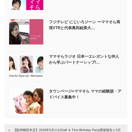
フジテレビ にじいろジーン 〜ママそら再
現VTRと代表奥田絵美大…
ママそらラジオ 日本一エレガントな仲人
から学ぶパートナーシップ/…
タウンページ×ママそら ママの経験談・ア
ドバイス募集中！
【阪神梅田本店】2026年5月の1/2half ＆ First Birthday Party開催報告と6月