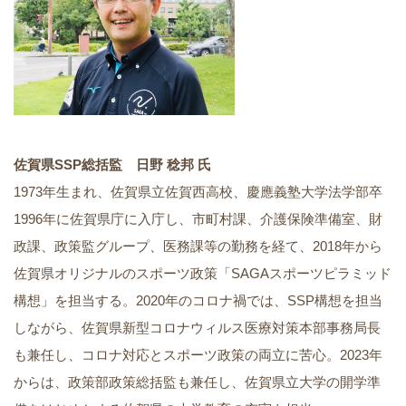
佐賀県SSP総括監 日野 稔邦 氏
1973年生まれ、佐賀県立佐賀西高校、慶應義塾大学法学部卒
1996年に佐賀県庁に入庁し、市町村課、介護保険準備室、財
政課、政策監グループ、医務課等の勤務を経て、2018年から
佐賀県オリジナルのスポーツ政策「SAGAスポーツピラミッド
構想」を担当する。2020年のコロナ禍では、SSP構想を担当
しながら、佐賀県新型コロナウィルス医療対策本部事務局長
も兼任し、コロナ対応とスポーツ政策の両立に苦心。2023年
からは、政策部政策総括監も兼任し、佐賀県立大学の開学準