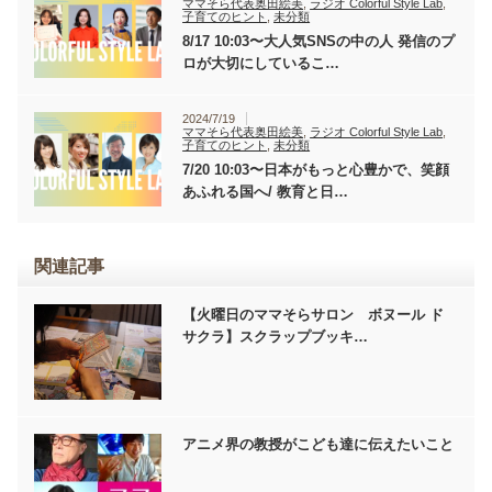
ママそら代表奥田絵美
,
ラジオ Colorful Style Lab
,
子育てのヒント
,
未分類
8/17 10:03〜大人気SNSの中の人 発信のプ
ロが大切にしているこ…
2024/7/19
ママそら代表奥田絵美
,
ラジオ Colorful Style Lab
,
子育てのヒント
,
未分類
7/20 10:03〜日本がもっと心豊かで、笑顔
あふれる国へ/ 教育と日…
関連記事
【火曜日のママそらサロン ボヌール ド
サクラ】スクラップブッキ…
アニメ界の教授がこども達に伝えたいこと