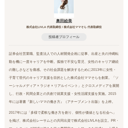
奥田絵美
株式会社LIVLA 代表取締役 / 株式会社ママそら 代表取締役
投稿者プロフィール
証券会社営業職、監査法人での人材開発企画に従事、出産と夫の沖縄転
勤を機に一度キャリアを中断。孤独で不安な育児、女性のキャリア継続
の難しさなどを痛感。その社会課題を解決するために2013年に女性・
子育て世代のキャリア支援を目的とした株式会社ママそらを創業。「ソ
ーシャルメディア × ラジオ × リアルイベント」とクロスメディアを展開
し、行政・民間企業との共創で就業支援・女性活躍支援を実施。2015
年には著書『新しいママの働き方』（アチーブメント出版）を上梓。
2017年には「多様で柔軟な働き方を創り、個性が価値となる社会へ」
を掲げ、株式会社レーサムとの共同出資で株式会社LIVLAを設立。PR・