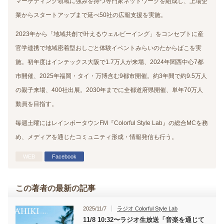
マーケティング領域に強みを持つ専門家ネットワークを組成し、上場企
業からスタートアップまで延べ50社の広報支援を実施。
2023年から「地域共創で叶えるウェルビーイング」をコンセプトに産
官学連携で地域密着型おしごと体験イベントみらいのたからばこを実
施。初年度はインテックス大阪で1.7万人が来場、2024年関西中心7都
市開催、2025年福岡・タイ・万博含む9都市開催。約3年間で約9.5万人
の親子来場、400社出展。2030年までに全都道府県開催、単年70万人
動員を目指す。
毎週土曜にはレインボータウンFM『Colorful Style Lab』の総合MCを務
め、メディアを通じたコミュニティ形成・情報発信も行う。
WEB
Facebook
この著者の最新の記事
2025/11/7
ラジオ Colorful Style Lab
11/8 10:32〜ラジオ生放送「音楽を通じて