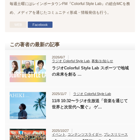
毎週土曜にはレインボータウンFM『Colorful Style Lab』の総合MCを務
め、メディアを通じたコミュニティ形成・情報発信も行う。
WEB
Facebook
この著者の最新の記事
2026/6/7
ラジオ Colorful Style Lab
,
募集/お知らせ
ラジオColorful Style Lab スポーツで地域
の未来を創る …
2025/11/7
ラジオ Colorful Style Lab
11/8 10:32〜ラジオ生放送「音楽を通じて
世界と次世代へ繋ぐ」 ゲ…
2025/10/27
イベント
,
コンテンツスライダー
,
プレスリリース