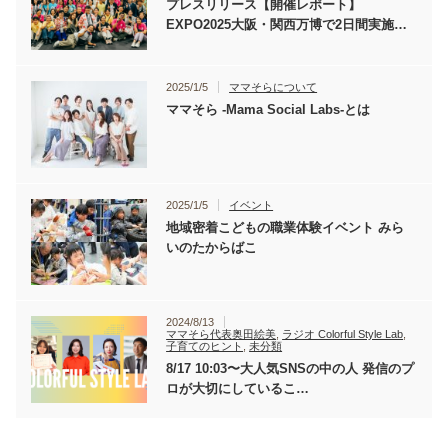
プレスリリース【開催レポート】
EXPO2025大阪・関西万博で2日間実施…
2025/1/5
ママそらについて
ママそら -Mama Social Labs-とは
2025/1/5
イベント
地域密着こどもの職業体験イベント みら
いのたからばこ
2024/8/13
ママそら代表奥田絵美
,
ラジオ Colorful Style Lab
,
子育てのヒント
,
未分類
8/17 10:03〜大人気SNSの中の人 発信のプ
ロが大切にしているこ…