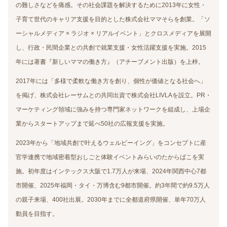
の難しさなどを痛感。その社会課題を解決するために2013年に女性・
子育て世代のキャリア支援を目的とした株式会社ママそらを創業。「ソ
ーシャルメディア × ラジオ × リアルイベント」とクロスメディアを展開
し、行政・民間企業との共創で就業支援・女性活躍支援を実施。2015
年には著書『新しいママの働き方』（アチーブメント出版）を上梓。
2017年には「多様で柔軟な働き方を創り、個性が価値となる社会へ」
を掲げ、株式会社レーサムとの共同出資で株式会社LIVLAを設立。PR・
マーケティング領域に強みを持つ専門家ネットワークを組成し、上場企
業からスタートアップまで延べ50社の広報支援を実施。
2023年から「地域共創で叶えるウェルビーイング」をコンセプトに産
官学連携で地域密着型おしごと体験イベントみらいのたからばこを実
施。初年度はインテックス大阪で1.7万人が来場、2024年関西中心7都
市開催、2025年福岡・タイ・万博含む9都市開催。約3年間で約9.5万人
の親子来場、400社出展。2030年までに全都道府県開催、単年70万人
動員を目指す。