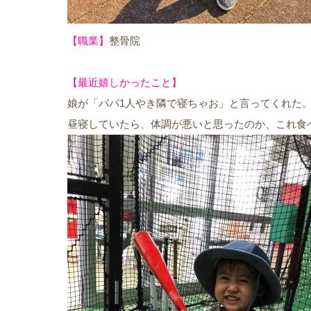
【職業】
整骨院
【最近嬉しかったこと】
娘が「パパ1人やき隣で寝ちゃお」と言ってくれた
昼寝していたら、体調が悪いと思ったのか、これ食