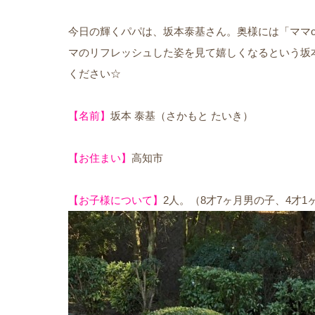
今日の輝くパパは、坂本泰基さん。奥様には「ママo
マのリフレッシュした姿を見て嬉しくなるという坂
ください☆
【名前】
坂本 泰基（さかもと たいき）
【お住まい】
高知市
【お子様について】
2人。（8才7ヶ月男の子、4才1