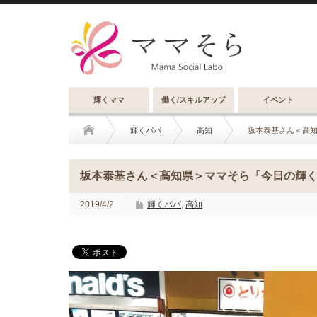
輝くママ
働く/スキルアップ
イベント
輝くパパ
高知
坂本泰基さん＜高知
坂本泰基さん＜高知県＞ママそら「今日の輝くパ
2019/4/2
輝くパパ
,
高知