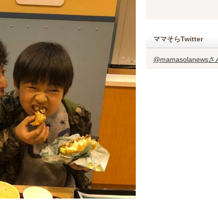
ママそらTwitter
@mamasolanew