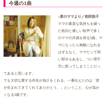
今週の1曲
♪君のママより／初田悦子
ママの素直な気持ちを綴っ
た歌詞と優しい歌声で多く
のママの共感を得る1曲。マ
マになったら無敵になれる
はずもなく、ママだって弱
い部分もあるし、つい理不
尽に怒ってしまうことだっ
てあると思います。
でも大切な愛する存在が強さをくれる、一番伝えたのは「君
が生まれてきてくれてありがとう。」ということ。心が温か
くなる1曲です。