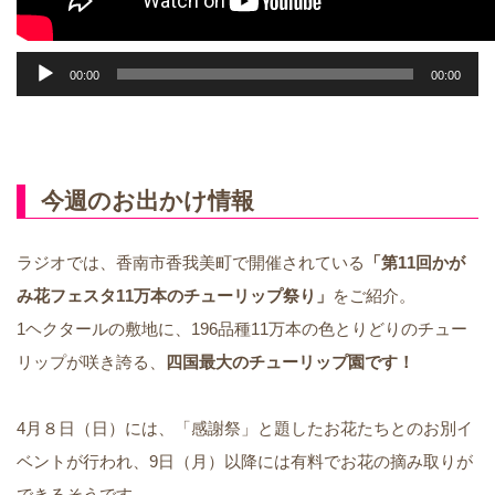
音
00:00
00:00
声
プ
レ
今週のお出かけ情報
ー
ヤ
ラジオでは、香南市香我美町で開催されている
「第11回かが
ー
み花フェスタ11万本のチューリップ祭り」
をご紹介。
1ヘクタールの敷地に、196品種11万本の色とりどりのチュー
リップが咲き誇る、
四国最大のチューリップ園です！
4月８日（日）には、「感謝祭」と題したお花たちとのお別イ
ベントが行われ、9日（月）以降には有料でお花の摘み取りが
できるそうです。