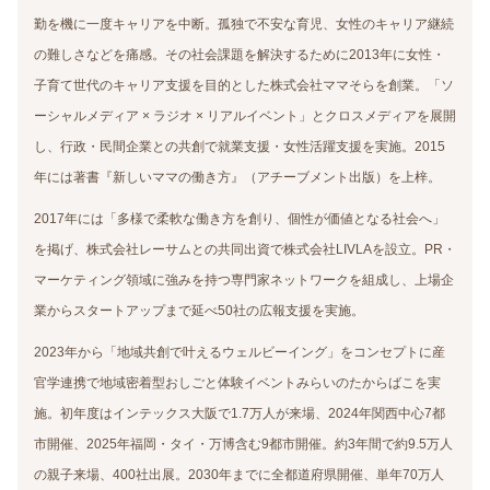
勤を機に一度キャリアを中断。孤独で不安な育児、女性のキャリア継続
の難しさなどを痛感。その社会課題を解決するために2013年に女性・
子育て世代のキャリア支援を目的とした株式会社ママそらを創業。「ソ
ーシャルメディア × ラジオ × リアルイベント」とクロスメディアを展開
し、行政・民間企業との共創で就業支援・女性活躍支援を実施。2015
年には著書『新しいママの働き方』（アチーブメント出版）を上梓。
2017年には「多様で柔軟な働き方を創り、個性が価値となる社会へ」
を掲げ、株式会社レーサムとの共同出資で株式会社LIVLAを設立。PR・
マーケティング領域に強みを持つ専門家ネットワークを組成し、上場企
業からスタートアップまで延べ50社の広報支援を実施。
2023年から「地域共創で叶えるウェルビーイング」をコンセプトに産
官学連携で地域密着型おしごと体験イベントみらいのたからばこを実
施。初年度はインテックス大阪で1.7万人が来場、2024年関西中心7都
市開催、2025年福岡・タイ・万博含む9都市開催。約3年間で約9.5万人
の親子来場、400社出展。2030年までに全都道府県開催、単年70万人