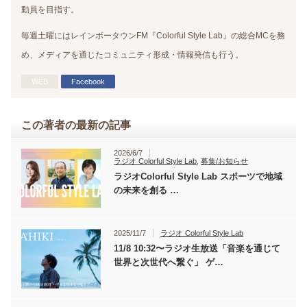
動員を目指す。
毎週土曜にはレインボータウンFM『Colorful Style Lab』の総合MCを務
め、メディアを通じたコミュニティ形成・情報発信も行う。
WEB
Facebook
この著者の最新の記事
2026/6/7
ラジオ Colorful Style Lab
,
募集/お知らせ
ラジオColorful Style Lab スポーツで地域
の未来を創る …
2025/11/7
ラジオ Colorful Style Lab
11/8 10:32〜ラジオ生放送「音楽を通じて
世界と次世代へ繋ぐ」 ゲ…