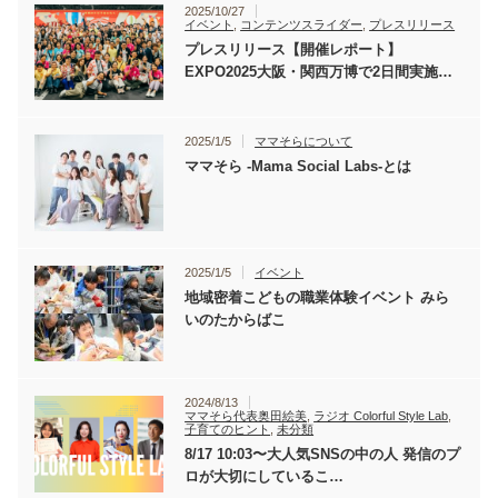
2025/10/27
イベント
,
コンテンツスライダー
,
プレスリリース
プレスリリース【開催レポート】
EXPO2025大阪・関西万博で2日間実施…
2025/1/5
ママそらについて
ママそら -Mama Social Labs-とは
2025/1/5
イベント
地域密着こどもの職業体験イベント みら
いのたからばこ
2024/8/13
ママそら代表奥田絵美
,
ラジオ Colorful Style Lab
,
子育てのヒント
,
未分類
8/17 10:03〜大人気SNSの中の人 発信のプ
ロが大切にしているこ…