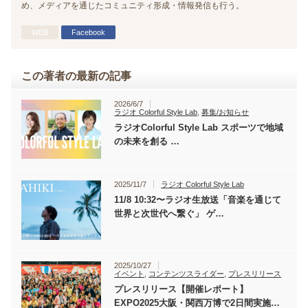
め、メディアを通じたコミュニティ形成・情報発信も行う。
WEB
Facebook
この著者の最新の記事
2026/6/7
ラジオ Colorful Style Lab
,
募集/お知らせ
ラジオColorful Style Lab スポーツで地域
の未来を創る …
2025/11/7
ラジオ Colorful Style Lab
11/8 10:32〜ラジオ生放送「音楽を通じて
世界と次世代へ繋ぐ」 ゲ…
2025/10/27
イベント
,
コンテンツスライダー
,
プレスリリース
プレスリリース【開催レポート】
EXPO2025大阪・関西万博で2日間実施…