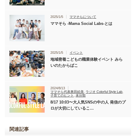
2025/1/5
ママそらについて
ママそら -Mama Social Labs-とは
2025/1/5
イベント
地域密着こどもの職業体験イベント みら
いのたからばこ
2024/8/13
ママそら代表奥田絵美
,
ラジオ Colorful Style Lab
,
子育てのヒント
,
未分類
8/17 10:03〜大人気SNSの中の人 発信のプ
ロが大切にしているこ…
関連記事