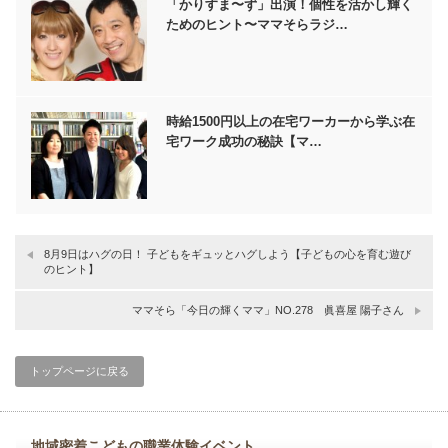
「かりすま〜ず」出演！個性を活かし輝く
ためのヒント〜ママそらラジ…
時給1500円以上の在宅ワーカーから学ぶ在
宅ワーク成功の秘訣【マ…
8月9日はハグの日！ 子どもをギュッとハグしよう【子どもの心を育む遊び
のヒント】
ママそら「今日の輝くママ」NO.278 眞喜屋 陽子さん
トップページに戻る
地域密着こどもの職業体験イベント