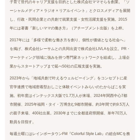
子育て世代のキャリア支援を目的とした株式会社ママそらを創業。「ソ
ーシャルメディア × ラジオ × リアルイベント」とクロスメディアを展開
し、行政・民間企業との共創で就業支援・女性活躍支援を実施。2015
年には著書『新しいママの働き方』（アチーブメント出版）を上梓。
2017年には「多様で柔軟な働き方を創り、個性が価値となる社会へ」
を掲げ、株式会社レーサムとの共同出資で株式会社LIVLAを設立。PR・
マーケティング領域に強みを持つ専門家ネットワークを組成し、上場企
業からスタートアップまで延べ50社の広報支援を実施。
2023年から「地域共創で叶えるウェルビーイング」をコンセプトに産
官学連携で地域密着型おしごと体験イベントみらいのたからばこを実
施。初年度はインテックス大阪で1.7万人が来場、2024年関西中心7都
市開催、2025年福岡・タイ・万博含む9都市開催。約3年間で約9.5万人
の親子来場、400社出展。2030年までに全都道府県開催、単年70万人
動員を目指す。
毎週土曜にはレインボータウンFM『Colorful Style Lab』の総合MCを務