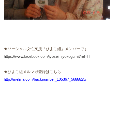
★ソーシャル女性支援「ひよこ組」メンバーです
https://www.facebook.com/jyosei.hiyokogumi?ref=hl
★ひよこ組メルマガ登録はこちら
http://melma.com/backnumber_195367_5688825/