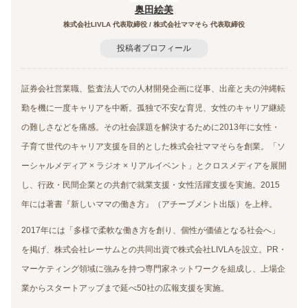
奥田絵美
株式会社LIVLA 代表取締役 / 株式会社ママそら 代表取締役
投稿者プロフィール
証券会社営業職、監査法人での人材開発企画に従事、出産と夫の沖縄転
勤を機に一度キャリアを中断。孤独で不安な育児、女性のキャリア継続
の難しさなどを痛感。その社会課題を解決するために2013年に女性・
子育て世代のキャリア支援を目的とした株式会社ママそらを創業。「ソ
ーシャルメディア × ラジオ × リアルイベント」とクロスメディアを展開
し、行政・民間企業との共創で就業支援・女性活躍支援を実施。2015
年には著書『新しいママの働き方』（アチーブメント出版）を上梓。
2017年には「多様で柔軟な働き方を創り、個性が価値となる社会へ」
を掲げ、株式会社レーサムとの共同出資で株式会社LIVLAを設立。PR・
マーケティング領域に強みを持つ専門家ネットワークを組成し、上場企
業からスタートアップまで延べ50社の広報支援を実施。