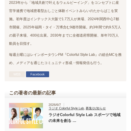
2023年から「地域共創で叶えるウェルビーイング」をコンセプトに産
官学連携で地域密着型おしごと体験イベントみらいのたからばこを実
施。初年度はインテックス大阪で1.7万人が来場、2024年関西中心7都
市開催、2025年福岡・タイ・万博含む9都市開催。約3年間で約9.5万人
の親子来場、400社出展。2030年までに全都道府県開催、単年70万人
動員を目指す。
毎週土曜にはレインボータウンFM『Colorful Style Lab』の総合MCを務
め、メディアを通じたコミュニティ形成・情報発信も行う。
WEB
Facebook
この著者の最新の記事
2026/6/7
ラジオ Colorful Style Lab
,
募集/お知らせ
ラジオColorful Style Lab スポーツで地域
の未来を創る …