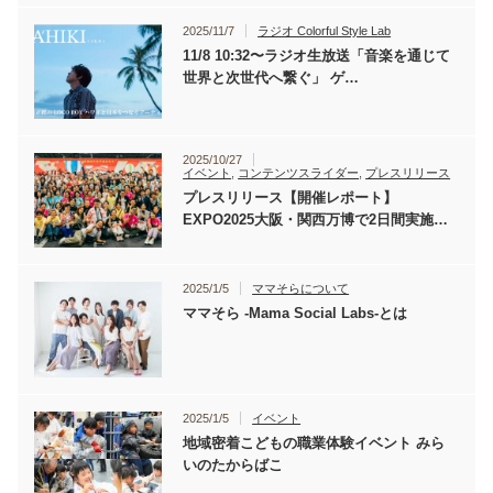
2025/11/7
ラジオ Colorful Style Lab
11/8 10:32〜ラジオ生放送「音楽を通じて
世界と次世代へ繋ぐ」 ゲ…
2025/10/27
イベント
,
コンテンツスライダー
,
プレスリリース
プレスリリース【開催レポート】
EXPO2025大阪・関西万博で2日間実施…
2025/1/5
ママそらについて
ママそら -Mama Social Labs-とは
2025/1/5
イベント
地域密着こどもの職業体験イベント みら
いのたからばこ