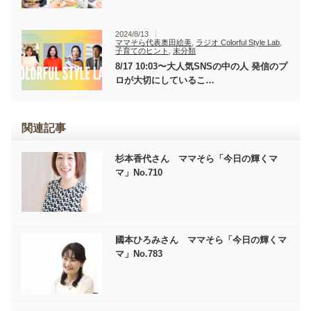
2024/8/13
ママそら代表奥田絵美
,
ラジオ Colorful Style Lab
,
子育てのヒント
,
未分類
8/17 10:03〜大人気SNSの中の人 発信のプ
ロが大切にしているこ…
関連記事
杉本香代さん ママそら「今日の輝くマ
マ」No.710
國本ひろみさん ママそら「今日の輝くマ
マ」No.783