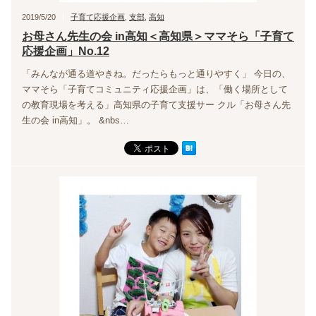
2019/5/20
子育て応援企画
,
支部
,
高知
お母さん先生の会 in高知＜高知県＞ママそら「子育て
応援企画」No.12
「みんなが通る道やきね。だったらもっと通りやすく」 今日の、
ママそら「子育てコミュニティ応援企画」は、「働く場所として
の教育現場を考える」高知県の子育て支援サー クル「お母さん先
生の会 in高知」。 &nbs…