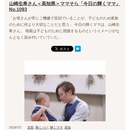
山崎生希さん＜高知県＞ママそら「今日の輝くママ」
No.1093
「お母さんが常にご機嫌で笑顔でいることが、子どものため家族
のために何より大切なことだと思う」 今日の輝くママは、山崎生
希さん。 母親は子どものために我慢するものというイメージがな
んとなく染み付いていていた…
2019/7/2
支部
,
輝くパパ
,
輝くママ
,
高知