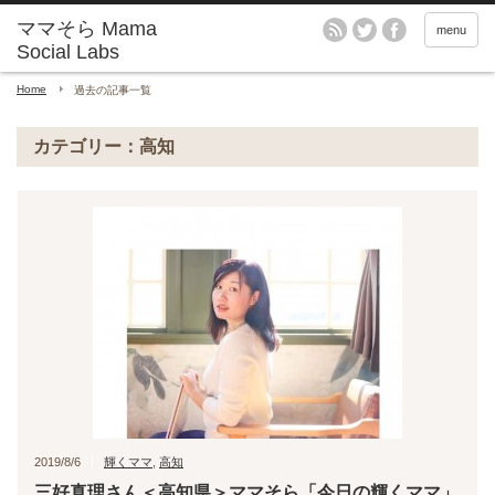
menu
Home
過去の記事一覧
カテゴリー：高知
2019/8/6
輝くママ
,
高知
三好真理さん＜高知県＞ママそら「今日の輝くママ」