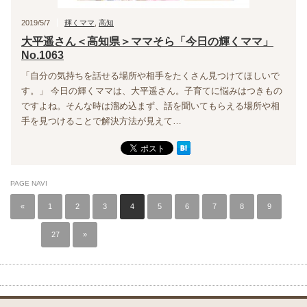
2019/5/7
輝くママ
,
高知
大平遥さん＜高知県＞ママそら「今日の輝くママ」
No.1063
「自分の気持ちを話せる場所や相手をたくさん見つけてほしいで
す。」 今日の輝くママは、大平遥さん。子育てに悩みはつきもの
ですよね。そんな時は溜め込まず、話を聞いてもらえる場所や相
手を見つけることで解決方法が見えて…
PAGE NAVI
«
1
2
3
4
5
6
7
8
9
…
27
»