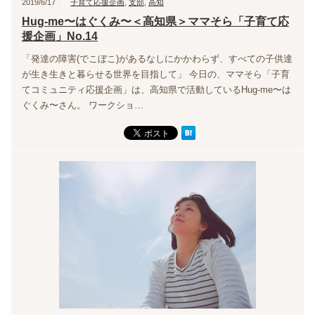
2019/6/17
子育て応援企画
,
支部
,
高知
Hug-me〜はぐくみ〜＜高知県＞ママそら「子育て応
援企画」No.14
「発達の障害(でこぼこ)があるなしにかかわらず、すべての子供達
が生き生きと暮らせる世界を目指して」 今日の、ママそら「子育
てコミュニティ応援企画」は、高知県で活動しているHug-me〜は
ぐくみ〜さん。 ワークショ…