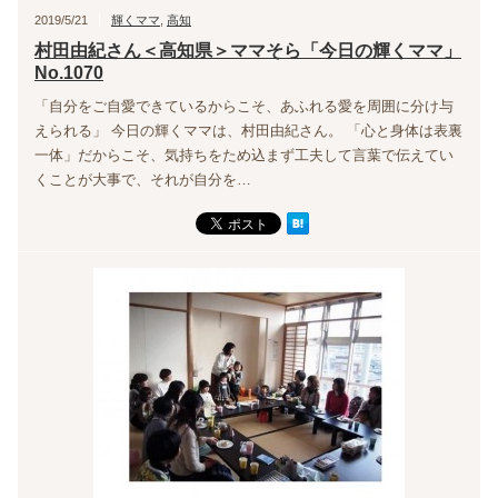
2019/5/21
輝くママ
,
高知
村田由紀さん＜高知県＞ママそら「今日の輝くママ」
No.1070
「自分をご自愛できているからこそ、あふれる愛を周囲に分け与
えられる」 今日の輝くママは、村田由紀さん。 「心と身体は表裏
一体」だからこそ、気持ちをため込まず工夫して言葉で伝えてい
くことが大事で、それが自分を…