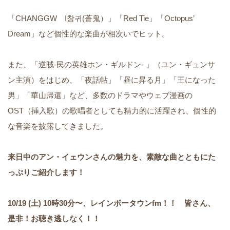
「CHANGGW I창귀(蒼鬼）」「Red Tie」「Octopus’
Dream」など個性的な楽曲が相次いでヒット。
また、「逆賊-民の英雄ホン・ギルドン- 」（ユン・ギュンサ
ン主演）をはじめ、「夜話帖」「昼に昇る月」「王になった
男」「華山帰還」など、多数のドラマやウェブ漫画の
OST（挿入歌）の歌唱者としても精力的に活躍され、個性的
な音楽を披露してきました。
来日中のアン・イェウンさんの魅力を、素敵な曲とともにた
っぷりご紹介します！
10/19 (土) 10時30分〜、レインボータウンfm！！ 皆さん、
是非！お聴き逃しなく！！