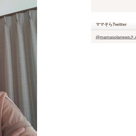
ママそらTwitter
@mamasolanew