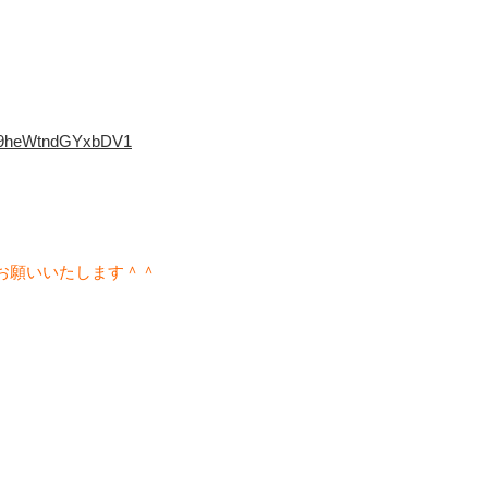
M29heWtndGYxbDV1
お願いいたします＾＾