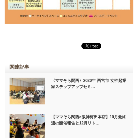
関連記事
〈ママそら関西〉2020年 西宮市 女性起業
家ステップアップセミ…
【ママそら関西×阪神梅田本店】10月最終
週の開催報告と12月リト…