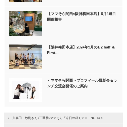
【ママそら関西×阪神梅田本店】6月4週目
開催報告
【阪神梅田本店】2024年5月の1/2 half ＆
First…
＜ママそら関西＞プロフィール撮影会＆ラ
ンチ交流会開催のご案内
川喜田 紗樹さん<三重県>ママそら「今日の輝くママ」NO.1490