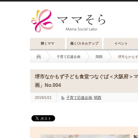
輝くママ
働く/スキルアップ
イベント
子育て応援企画
関西
堺市なかもず
堺市なかもず子ども食堂つなぐば＜大阪府＞
画」No.004
2019/1/21
子育て応援企画
,
関西