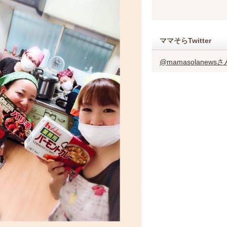
ママそらTwitter
@mamasolanew