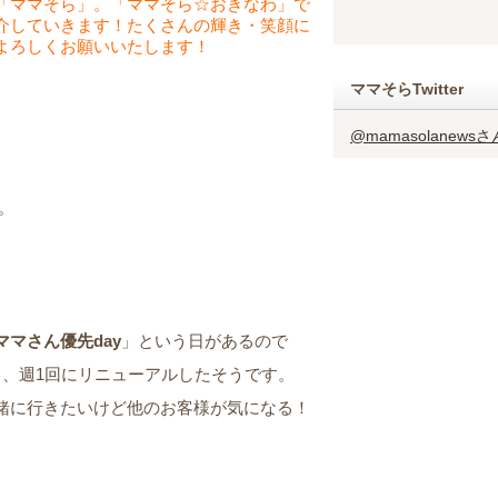
「ママそら」。「ママそら☆おきなわ」で
介していきます！たくさんの輝き・笑顔に
よろしくお願いいたします！
ママそらTwitter
@mamasolanew
。
マさん優先day
」という日があるので
き、週1回にリニューアルしたそうです。
緒に行きたいけど他のお客様が気になる！