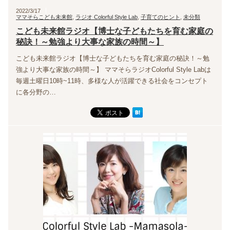
2022/3/17
ママそらこども未来館
,
ラジオ Colorful Style Lab
,
子育てのヒント
,
未分類
こども未来館ラジオ【博士な子どもたちを育む家庭の
秘訣！～勉強より大事な家族の時間～】
こども未来館ラジオ【博士な子どもたちを育む家庭の秘訣！～勉
強より大事な家族の時間～】 ママそらラジオColorful Style Labは
毎週土曜日10時~11時、多様な人が活躍できる社会をコンセプト
に各分野の…