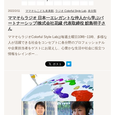
2022/2/11
ママそらこども未来館
,
ラジオ Colorful Style Lab
,
未分類
ママそらラジオ 日本一エレガントな仲人から学ぶパ
ートナーシップ/株式会社花縁 代表取締役 鮫島明子さ
ん
ママそらラジオColorful Style Labは毎週土曜日10時~11時、多様な
人が活躍できる社会をコンセプトに各分野のプロフェッショナル
や企業担当者をゲストにお迎えし、心豊かな生活や社会に役立つ
情報をレインボー…