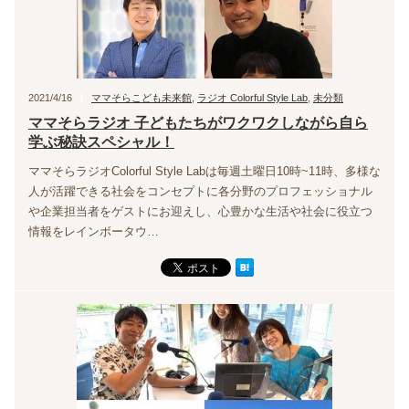
2021/4/16
ママそらこども未来館
,
ラジオ Colorful Style Lab
,
未分類
ママそらラジオ 子どもたちがワクワクしながら自ら
学ぶ秘訣スペシャル！
ママそらラジオColorful Style Labは毎週土曜日10時~11時、多様な
人が活躍できる社会をコンセプトに各分野のプロフェッショナル
や企業担当者をゲストにお迎えし、心豊かな生活や社会に役立つ
情報をレインボータウ…