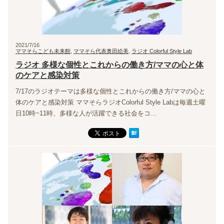
2021/7/16
ママそらこども未来館
,
ママそら代表奥田絵美
,
ラジオ Colorful Style Lab
ラジオ 多様な個性とこれからの働き方/ママの心と体
のケアと感染対策
7/17のラジオテーマは多様な個性とこれからの働き方/ママの心と
体のケアと感染対策 ママそらラジオColorful Style Labは毎週土曜
日10時~11時、多様な人が活躍できる社会をコ…