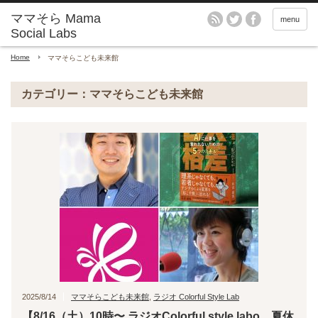
menu
Home
ママそらこども未来館
カテゴリー：ママそらこども未来館
2025/8/14
ママそらこども未来館
,
ラジオ Colorful Style Lab
【8/16（土）10時〜 ラジオColorful style labo 夏休