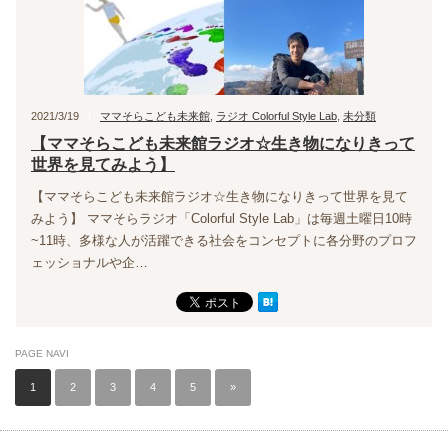
2021/3/19
ママそらこども未来館
,
ラジオ Colorful Style Lab
,
未分類
【ママそらこども未来館ラジオ☆生き物になりきって
世界を見てみよう】
【ママそらこども未来館ラジオ☆生き物になりきって世界を見て
みよう】 ママそらラジオ「Colorful Style Lab」は毎週土曜日10時
~11時、多様な人が活躍できる社会をコンセプトに各分野のプロフ
ェッショナルや企…
PAGE NAVI
1
2
3
4
5
»