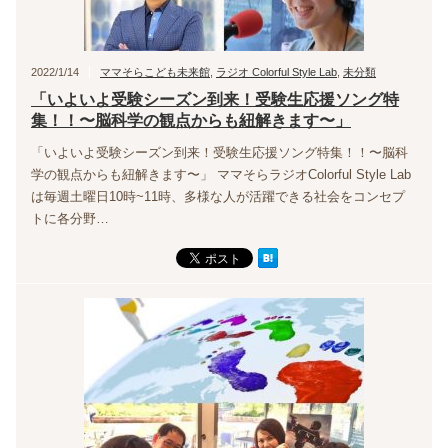
2022/1/14
ママそらこども未来館
,
ラジオ Colorful Style Lab
,
未分類
「いよいよ受験シーズン到来！受験生応援ソング特
集！！〜脳科学の観点からも紐解きます〜」
「いよいよ受験シーズン到来！受験生応援ソング特集！！〜脳科
学の観点からも紐解きます〜」 ママそらラジオColorful Style Lab
は毎週土曜日10時~11時、多様な人が活躍できる社会をコンセプ
トに各分野…