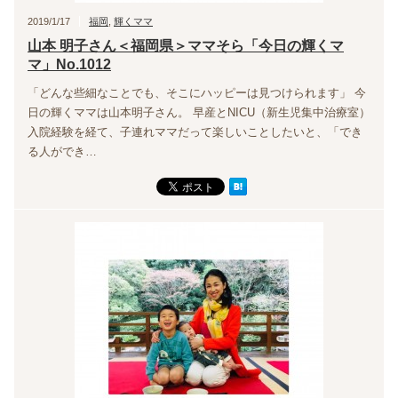
2019/1/17
福岡
,
輝くママ
山本 明子さん＜福岡県＞ママそら「今日の輝くマ
マ」No.1012
「どんな些細なことでも、そこにハッピーは見つけられます」 今
日の輝くママは山本明子さん。 早産とNICU（新生児集中治療室）
入院経験を経て、子連れママだって楽しいことしたいと、「でき
る人ができ…