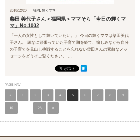
2018/12/20
福岡
,
輝くママ
柴田 美代子さん＜福岡県＞ママそら「今日の輝くマ
マ」No.1002
「一人の女性として輝いていたい。」 今日の輝くママは柴田美代
子さん。 頑なに頑張っていた子育て期を経て、愉しみながら自分
の子育てを見出し挑戦することを忘れない柴田さんの素敵なメッ
セージをどうぞご覧ください。 …
PAGE NAVI
«
1
2
3
4
5
6
7
8
9
10
…
23
»