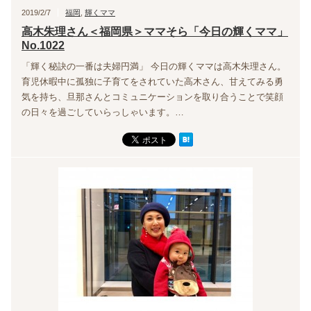
2019/2/7
福岡
,
輝くママ
高木朱理さん＜福岡県＞ママそら「今日の輝くママ」
No.1022
「輝く秘訣の一番は夫婦円満」 今日の輝くママは高木朱理さん。
育児休暇中に孤独に子育てをされていた高木さん、甘えてみる勇
気を持ち、旦那さんとコミュニケーションを取り合うことで笑顔
の日々を過ごしていらっしゃいます。…