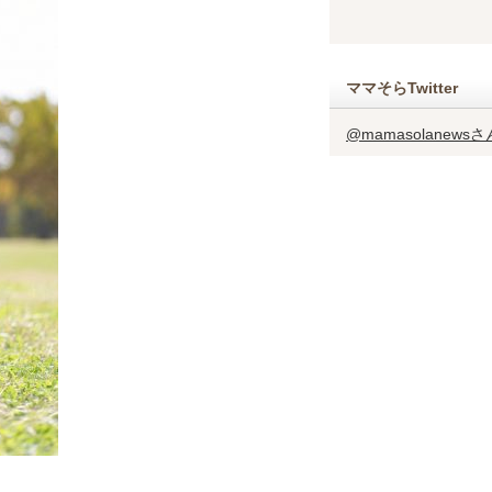
ママそらTwitter
@mamasolanew