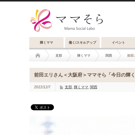
輝くママ
働く/スキルアップ
イベント
支部
輝くママ
関西
前田
前田エリさん＜大阪府＞ママそら「今日の輝くママ
2022/12/7
支部
,
輝くママ
,
関西