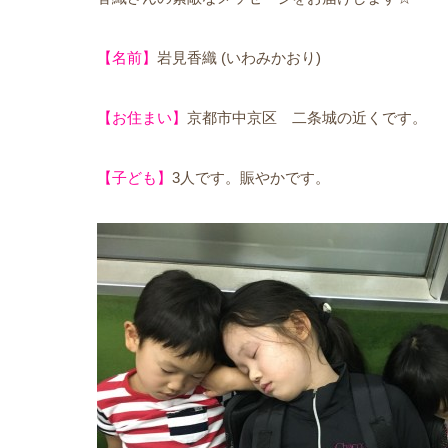
【名前】
岩見香織 (いわみかおり)
【お住まい】
京都市中京区 二条城の近くです。
【子ども】
3人です。賑やかです。