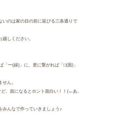
ないのは家の目の前に延びる三条通りで
お越しください。
「ー(線)」に、更に繋がれば「⬜︎(面)」
ません。
けど、面になるとホント面白い！！(←あ、
をみんなで作っていきましょう♪