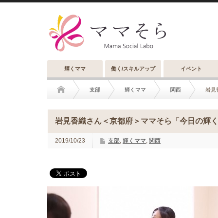
輝くママ
働く/スキルアップ
イベント
支部
輝くママ
関西
岩見
岩見香織さん＜京都府＞ママそら「今日の輝くママ
2019/10/23
支部
,
輝くママ
,
関西