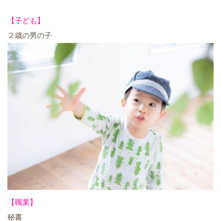
【子ども】
２歳の男の子
【職業】
秘書