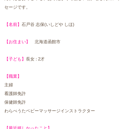
セージです。
【名前】
石戸谷 志保(いしどや しほ)
【お住まい】
北海道函館市
【子ども】
長女 : 2才
【職業】
主婦
看護師免許
保健師免許
わらべうたベビーマッサージインストラクター
【最近嬉しかったこと】