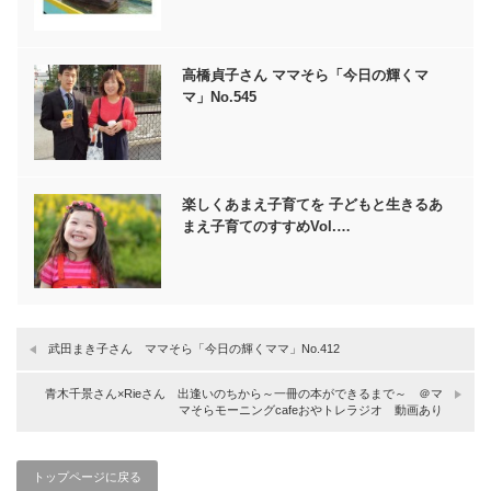
高橋貞子さん ママそら「今日の輝くマ
マ」No.545
楽しくあまえ子育てを 子どもと生きるあ
まえ子育てのすすめVol.…
武田まき子さん ママそら「今日の輝くママ」No.412
青木千景さん×Rieさん 出逢いのちから～一冊の本ができるまで～ ＠マ
マそらモーニングcafeおやトレラジオ 動画あり
トップページに戻る