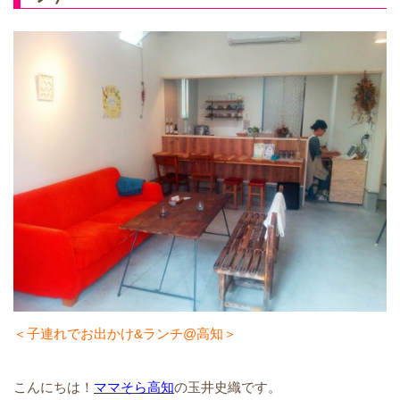
＜子連れでお出かけ&ランチ@高知＞
こんにちは！
ママそら高知
の玉井史織です。