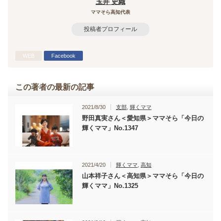
玉井 史織
ママそら高知代表
投稿者プロフィール
WEB
Facebook
この著者の最新の記事
2021/8/30
支部
,
輝くママ
野田真実さん＜愛知県＞ママそら「今日の
輝くママ」No.1347
2021/4/20
輝くママ
,
高知
山本祥子さん＜高知県＞ママそら「今日の
輝くママ」No.1325