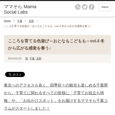
menu
Home
千葉
支部
こころを育てる色遊び～おとなもこどもも～vol.4 冬から広がる感覚を養う♪
こころを育てる色遊び～おとなもこどもも～vol.4 冬
から広がる感覚を養う♪
2014/11/23
千葉
,
支部
東京へのアクセスも良く、四季折々の観光も楽しめる千葉県
から、子育てに関わるすべての皆様に「子育てお役立ち情
報」や、「お出かけスポット」をお届けするママそら千葉コ
ラムがスタートしました！