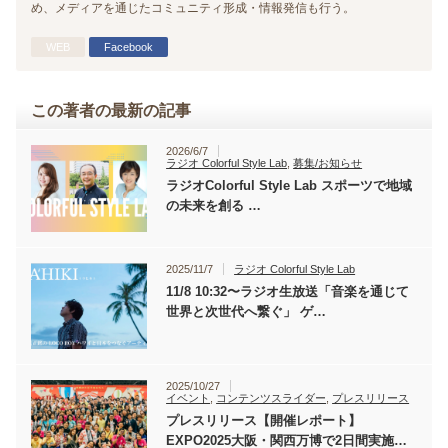
め、メディアを通じたコミュニティ形成・情報発信も行う。
WEB
Facebook
この著者の最新の記事
2026/6/7
ラジオ Colorful Style Lab
,
募集/お知らせ
ラジオColorful Style Lab スポーツで地域
の未来を創る …
2025/11/7
ラジオ Colorful Style Lab
11/8 10:32〜ラジオ生放送「音楽を通じて
世界と次世代へ繋ぐ」 ゲ…
2025/10/27
イベント
,
コンテンツスライダー
,
プレスリリース
プレスリリース【開催レポート】
EXPO2025大阪・関西万博で2日間実施…