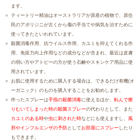
ます。
ティートリー精油はオーストラリアが原産の植物で、原住
民のアボリジニが古くから傷の手当てや病気を治すために
使ってきたといわれています。
殺菌消毒作用、抗ウイルス作用、カユミを抑えてくれる作
用、免疫力向上作用などの成分などが含まれ、最近は皮膚
の弱い方やアトピーの方が使う石鹸やスキンケア用品に使
用されています。
お肌に使用するために購入する場合は、できるだけ有機(オ
ーガニック）のものを購入することをお勧めします。
作ったスプレーは
手指の殺菌消毒
に使えるほか、
転んで擦
りむいてしまった時の殺菌スプレー
の代わりとして、また
カユミのある時
や
虫に刺された時
などにも使えますし、
風
邪やインフルエンザの予防
として
お部屋にスプレー
したり
もできます。