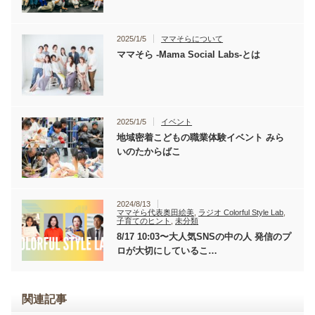
2025/1/5
ママそらについて
ママそら -Mama Social Labs-とは
2025/1/5
イベント
地域密着こどもの職業体験イベント みら
いのたからばこ
2024/8/13
ママそら代表奥田絵美
,
ラジオ Colorful Style Lab
,
子育てのヒント
,
未分類
8/17 10:03〜大人気SNSの中の人 発信のプ
ロが大切にしているこ…
関連記事