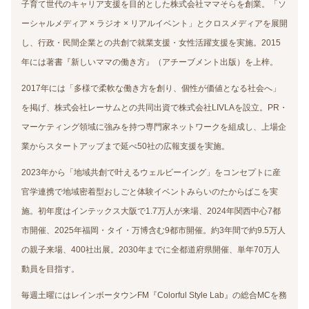
子育て世代のキャリア支援を目的とした株式会社ママそらを創業。「ソ
ーシャルメディア × ラジオ × リアルイベント」とクロスメディアを展開
し、行政・民間企業との共創で就業支援・女性活躍支援を実施。2015
年には著書『新しいママの働き方』（アチーブメント出版）を上梓。
2017年には「多様で柔軟な働き方を創り、個性が価値となる社会へ」
を掲げ、株式会社レーサムとの共同出資で株式会社LIVLAを設立。PR・
マーケティング領域に強みを持つ専門家ネットワークを組成し、上場企
業からスタートアップまで延べ50社の広報支援を実施。
2023年から「地域共創で叶えるウェルビーイング」をコンセプトに産
官学連携で地域密着型おしごと体験イベントみらいのたからばこを実
施。初年度はインテックス大阪で1.7万人が来場、2024年関西中心7都
市開催、2025年福岡・タイ・万博含む9都市開催。約3年間で約9.5万人
の親子来場、400社出展。2030年までに全都道府県開催、単年70万人
動員を目指す。
毎週土曜にはレインボータウンFM『Colorful Style Lab』の総合MCを務