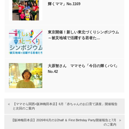
輝くママ」No.1169
東京開催！新しい東北づくりシンポジウム
～被災地域で活躍する若者た…
大原智さん ママそら「今日の輝くパパ」
No.42
【ママそら関西×阪神梅田本店】6月「赤ちゃんのお口育て講座」開催報告
と次回のご案内
【阪神梅田本店】2026年6月の1/2half ＆ First Birthday Party開催報告と7月
のご案内