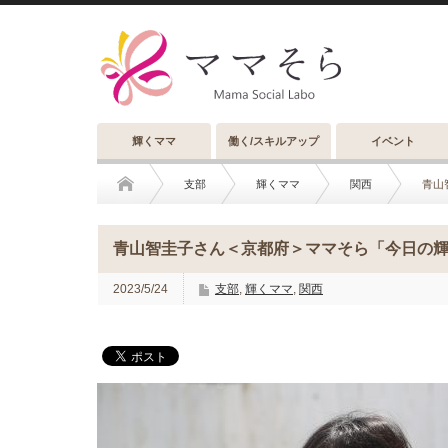
輝くママ
働く/スキルアップ
イベント
支部
輝くママ
関西
青山
青山智圭子さん＜京都府＞ママそら「今日の輝くマ
2023/5/24
支部
,
輝くママ
,
関西