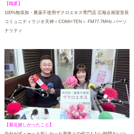
【職業】
100%無添加・農薬不使用ザクロエキス専門店 広報企画室室長
コミュニティラジオ天神＜COMI×TEN＞ FM77.7MHz パーソ
ナリティ
【最近嬉しかったこと】
自分がずぅ〜っと欲しかった家族との何でもない時間をいつ