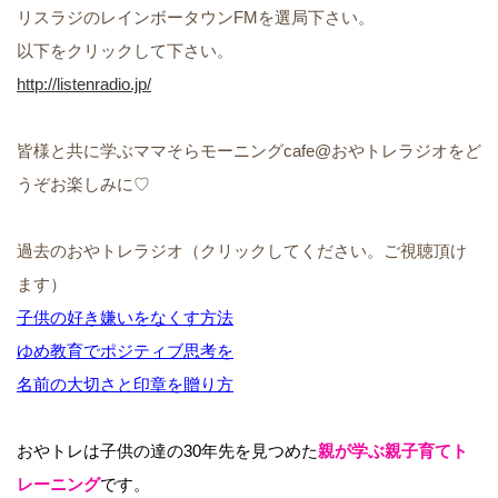
リスラジのレインボータウンFMを選局下さい。
以下をクリックして下さい。
http://listenradio.jp/
皆様と共に学ぶママそらモーニングcafe@おやトレラジオをど
うぞお楽しみに♡
過去のおやトレラジオ（クリックしてください。ご視聴頂け
ます）
子供の好き嫌いをなくす方法
ゆめ教育でポジティブ思考を
名前の大切さと印章を贈り方
おやトレは子供の達の30年先を見つめた
親が学ぶ親子育てト
レーニング
です。