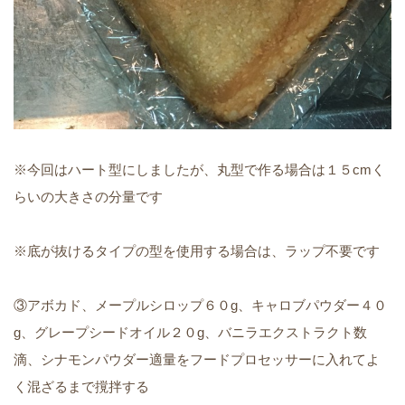
※今回はハート型にしましたが、丸型で作る場合は１５cmく
らいの大きさの分量です
※底が抜けるタイプの型を使用する場合は、ラップ不要です
③アボカド、メープルシロップ６０g、キャロブパウダー４０
g、グレープシードオイル２０g、バニラエクストラクト数
滴、シナモンパウダー適量をフードプロセッサーに入れてよ
く混ざるまで撹拌する