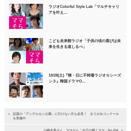
ラジオColorful Style Lab「マルチキャリ
アを叶え…
こども未来館ラジオ「子供の頃の喜びは未
来を生きる道しるべ」
10/28(土)『韓・日に不時着ラジオ☆シーズ
ン３』韓国ドラマO…
話題の「アンデルセン公園」に行けない方も必見！ きりがみコンクール
を実施中
山崎友美さん ママそら「今日の輝くママ」No.434