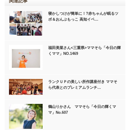
関連記事
寝かしつけが簡単に！?赤ちゃんが眠るツ
ボ＆おんぶもっこ 高知イベ…
福田美菜さん<三重県>ママそら「今日の輝
くママ」NO.1469
ランクＵＰの美しい所作講座付き ママそ
ら代表とのプレミアムランチ…
鶴山りかさん ママそら「今日の輝くマ
マ」No.607