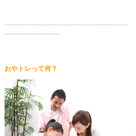
………………………………………………………………………
……………………………….
おやトレって何？