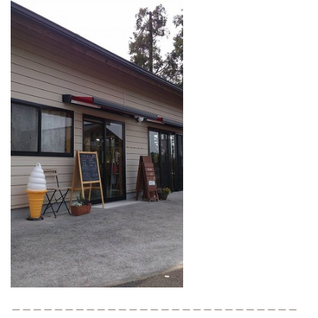
＿＿＿＿＿＿＿＿＿＿＿＿＿＿＿＿＿＿＿＿＿＿＿＿＿＿＿