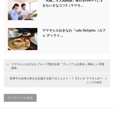
「夫婦こそ人間関係」毎日をHAPPYにす
るちいさなコツ3（ママそ…
ママそら☆おきなわ「cafe Delights（カフ
ェ ディライ…
ママそら☆おきなわ グループ限定企画「プレミアムお茶会＋美味しい写真
講座」
世界中の女性の幸せを応援する新プロジェクト！？【ラジオ ママそらモー
ニングcafe】
トップページに戻る