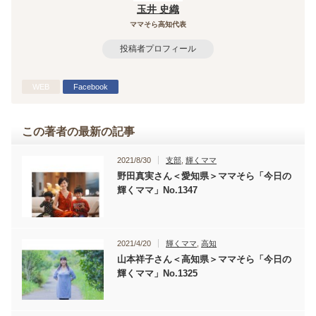
玉井 史織
ママそら高知代表
投稿者プロフィール
WEB
Facebook
この著者の最新の記事
2021/8/30
支部
,
輝くママ
野田真実さん＜愛知県＞ママそら「今日の
輝くママ」No.1347
2021/4/20
輝くママ
,
高知
山本祥子さん＜高知県＞ママそら「今日の
輝くママ」No.1325