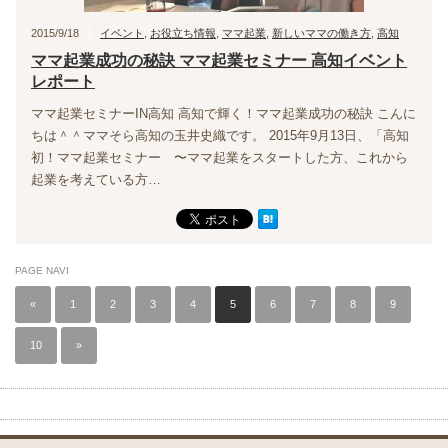
2015/9/18
イベント
,
お役立ち情報
,
ママ起業
,
新しいママの働き方
,
高知
ママ起業成功の秘訣 ママ起業セミナー 高知イベント
レポート
ママ起業セミナーIN高知 高知で輝く！ママ起業成功の秘訣 こんに
ちは＾＾ママそら高知の玉井史織です。 2015年9月13日、「高知
初！ママ起業セミナー 〜ママ起業をスタートした方、これから
起業を考えている方…
PAGE NAVI
«
1
2
3
4
5
6
7
8
9
10
»