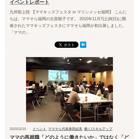
イベントレポート
九州初上陸 【ママキッズフェスタ in マリンメッセ福岡】 こんに
ちは、ママそら福岡の古賀順子です。 2015年11月7(土)8(日)に開
催されたママキッズフェスタにママそら福岡が初出展しました。
「ママの…
2015/11/10
イベント
,
ママそら代表奥田絵美
,
働く/スキルアップ
ママの再就職「どのように働きたいか」ではなく「ど