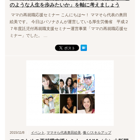
のような人生を歩みたいか」を軸に考えましょう
ママの再就職応援セミナー こんにちは〜！ ママそら代表の奥田
絵美です。 今日はパソナさんが運営している厚生労働省 平成２
７年度託児付再就職支援セミナー運営事業「ママの再就職応援セ
ミナー」でした。 …
2015/11/8
イベント
,
ママそら代表奥田絵美
,
働く/スキルアップ