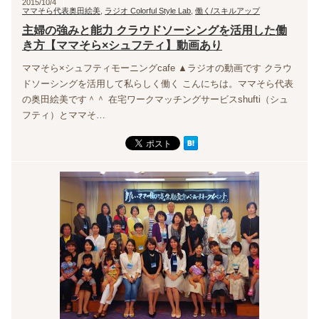
2015/10/4
ママそら代表奥田絵美
,
ラジオ Colorful Style Lab
,
働く/スキルアップ
主婦の強みと能力 クラウドソーシングを活用した働
き方【ママそら×シュフティ】動画あり
ママそら×シュフティモーニングcafe ▲ラジオの動画です クラウ
ドソーシングを活用して私らしく働く こんにちは。ママそら代表
の奥田絵美です＾＾ 在宅ワークマッチングサービスshufti（シュ
フティ）とママそ…