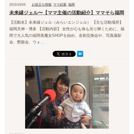
2015/10/26
お役立ち情報
,
ママ起業
,
福岡
未来縁ジェル〜【ママ主催の活動紹介】ママそら福岡
【活動名】未来縁ジェル（みらいエンジェル） 【主な活動場所】
福岡天神・博多 【活動内容】 女性が心も体も光り輝くために、福
岡で大人気の福岡美魔女SHOPを始め、名刺交換会や、写真撮影
会、懇親会、ウォ…