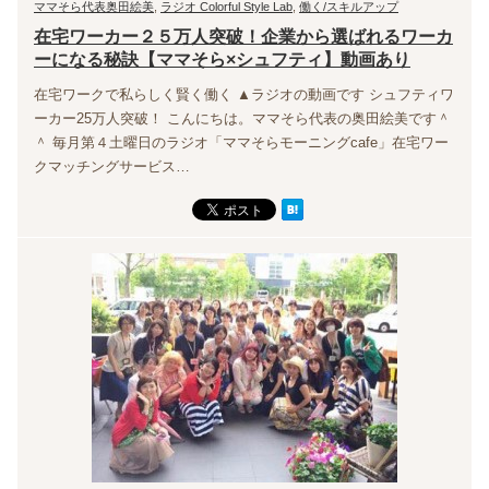
ママそら代表奥田絵美
,
ラジオ Colorful Style Lab
,
働く/スキルアップ
在宅ワーカー２５万人突破！企業から選ばれるワーカ
ーになる秘訣【ママそら×シュフティ】動画あり
在宅ワークで私らしく賢く働く ▲ラジオの動画です シュフティワ
ーカー25万人突破！ こんにちは。ママそら代表の奥田絵美です＾
＾ 毎月第４土曜日のラジオ「ママそらモーニングcafe」在宅ワー
クマッチングサービス…