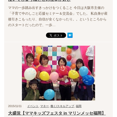
ママの一歩踏み出すきっかけをつくること 今日は大阪市主催の
「子育て中のしごと応援セミナー＆交流会」でした。 私自身が産
後引きこもったり、自信が全くなかったり。。というところから
のスタートだったので、一歩…
2015/11/11
イベント
,
マネー
,
働く/スキルアップ
,
福岡
大盛況【ママキッズフェスタ in マリンメッセ福岡】