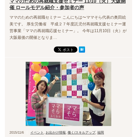
ママのための再就職支援セミナー 11/10（火）大阪開
催 ロールモデル紹介・参加者の声
ママのための再就職セミナー こんにちは〜ママそら代表の奥田絵
美です。 厚生労働省 平成２７年度託児付再就職支援セミナー運
営事業「ママの再就職応援セミナー」。 今年は11月10日（火）が
大阪最後の開催となりま…
2015/11/6
イベント
,
お出かけ情報
,
働く/スキルアップ
,
福岡