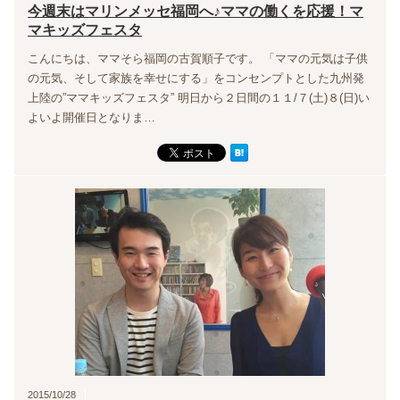
今週末はマリンメッセ福岡へ♪ママの働くを応援！マ
マキッズフェスタ
こんにちは、ママそら福岡の古賀順子です。 「ママの元気は子供
の元気、そして家族を幸せにする」をコンセンプトとした九州発
上陸の”ママキッズフェスタ” 明日から２日間の１１/７(土)８(日)い
よいよ開催日となりま…
2015/10/28