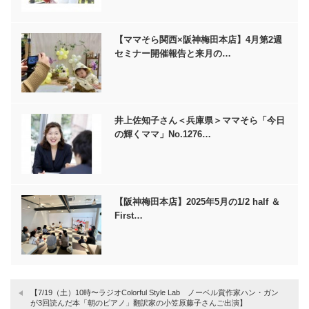
【ママそら関西×阪神梅田本店】4月第2週
セミナー開催報告と来月の…
井上佐知子さん＜兵庫県＞ママそら「今日
の輝くママ」No.1276…
【阪神梅田本店】2025年5月の1/2 half ＆
First…
【7/19（土）10時〜ラジオColorful Style Lab ノーベル賞作家ハン・ガン
が3回読んだ本「朝のピアノ」翻訳家の小笠原藤子さんご出演】