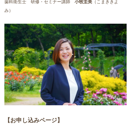
歯科衛生士 研修・セミナー講師
小牧圭美
（こまききよ
み）
【お申し込みページ】