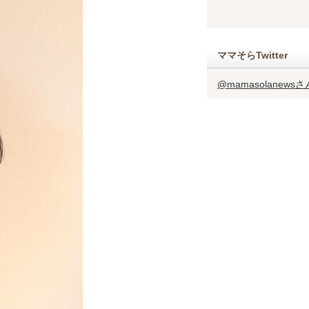
ママそらTwitter
@mamasolanew