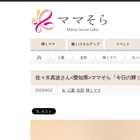
輝くママ
働く/スキルアップ
イベント
三重
支部
輝くママ
佐々
佐々木真波さん<愛知県>ママそら「今日の輝くマ
2023/4/12
三重
,
支部
,
輝くママ