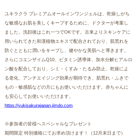
ユキラクラ プレミアムオールインワンジェルは、乾燥しがち
な敏感なお肌を美しくキープするために、ドクターが考案し
ました。洗顔後はこれ一つでOKです。古来よりスキンケアに
用いられてきた和漢植物エキスで配合されており、肌荒れを
防ぐとともに潤いをキープし、健やかな美肌へと導きます。
さらにコエンザイムQ10、ビタミン誘導体、加水分解ヒアルロ
ン酸を配合しており、シミ・くすみ・たるみ防止、乾燥によ
る老化、アンチエイジング効果が期待でき、肌荒れ・ふきで
もの・敏感肌などの方にもお使いいただけます。赤ちゃんに
も安心してお使いいただけます。
https://yukisakurajapan.jimdo.com
※参加者の皆様へスペシャルなプレゼント
期間限定 特別価格にてお求め頂けます！（12月末日まで）