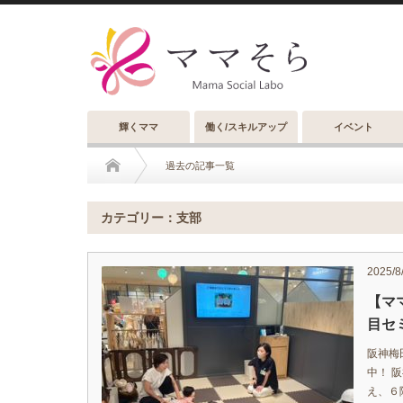
輝くママ
働く/スキルアップ
イベント
過去の記事一覧
カテゴリー：支部
2025/8
【マ
目セ
阪神梅
中！ 
え、６