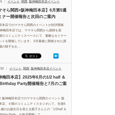
/4
イベント
,
関西
,
阪神梅田本店イベント
マそら関西×阪神梅田本店】6月第5週
ミナー開催報告と次回のご案内
田本店でのママそら関西のイベントが好評開催
阪神梅田本店では、ママそら関西から講師を迎
階のコミュニティスペースにて、素敵なセミナー
ントを開催しています。 6月最後に開催された講
場の様子をお…
/30
イベント
,
関西
,
阪神梅田本店イベント
梅田本店】2025年6月の1/2 half ＆
t Birthday Party開催報告と7月のご案
！阪神梅田本店でのママそら関西のイベント 阪
本店、６階のコミュニティスタジオにて、生後6
歳のお誕生日を迎える親子さんとの「1/2half ＆
 Birthday Party」を毎月開催して…