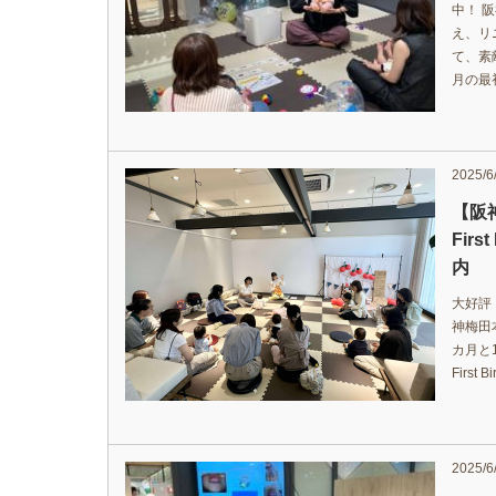
中！ 
え、リ
て、素
月の最
2025/6
【阪神
Firs
内
大好評
神梅田
カ月と1
First
2025/6