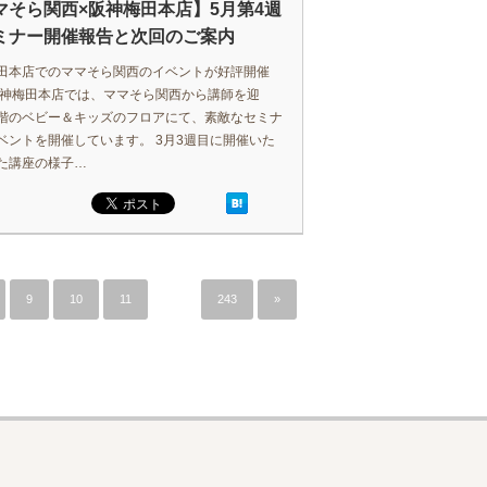
マそら関西×阪神梅田本店】5月第4週
ミナー開催報告と次回のご案内
田本店でのママそら関西のイベントが好評開催
阪神梅田本店では、ママそら関西から講師を迎
階のベビー＆キッズのフロアにて、素敵なセミナ
ベントを開催しています。 3月3週目に開催いた
た講座の様子…
9
10
11
…
243
»