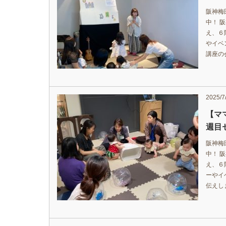
阪神梅
中！ 
え、６
やイベ
講座の
2025/7
【マ
週目
阪神梅
中！ 
え、６
ーやイ
伝えし