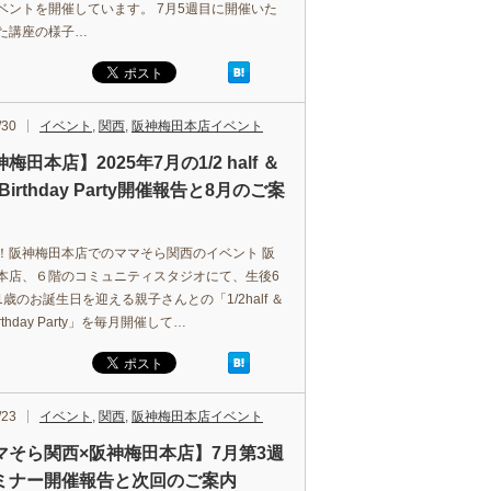
ベントを開催しています。 7月5週目に開催いた
た講座の様子…
/30
イベント
,
関西
,
阪神梅田本店イベント
梅田本店】2025年7月の1/2 half ＆
t Birthday Party開催報告と8月のご案
！阪神梅田本店でのママそら関西のイベント 阪
本店、６階のコミュニティスタジオにて、生後6
歳のお誕生日を迎える親子さんとの「1/2half ＆
 Birthday Party」を毎月開催して…
/23
イベント
,
関西
,
阪神梅田本店イベント
マそら関西×阪神梅田本店】7月第3週
ミナー開催報告と次回のご案内