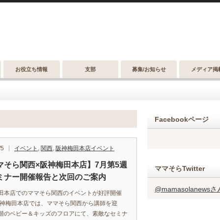
お役立ち情報
支部
募集/お知らせ
メディア掲
Facebookページ
/5
イベント
,
関西
,
阪神梅田本店イベント
マそら関西×阪神梅田本店】7月第5週
ママそらTwitter
ミナー開催報告と次回のご案内
@mamasolanew
田本店でのママそら関西のイベントが好評開催
阪神梅田本店では、ママそら関西から講師を迎
階のベビー＆キッズのフロアにて、素敵なセミナ