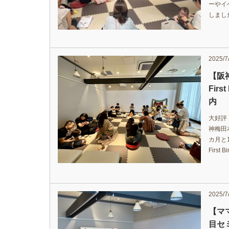
ーやイ
しまし
2025/7
【阪神
Firs
内
大好評
神梅田
カ月と1
First
2025/7
【マ
目セ