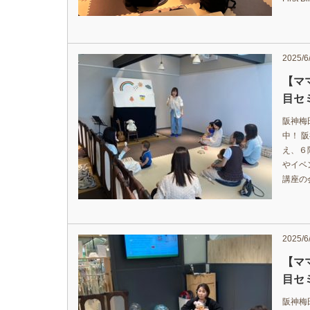
2025/6
【マ
目セ
阪神梅
中！ 
え、６
やイベ
講座の
2025/6
【マ
目セ
阪神梅