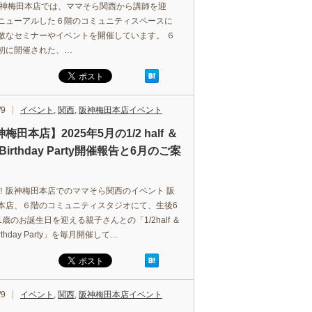
阪神梅田本店では、ママそら関西から講師を迎
ニューアルした６階のコミュニティスペースに
敵なセミナーやイベントを開催しています。 ６
初に開催された、…
/9
イベント
,
関西
,
阪神梅田本店イベント
梅田本店】2025年5月の1/2 half ＆
t Birthday Party開催報告と6月のご案
！阪神梅田本店でのママそら関西のイベント 阪
本店、６階のコミュニティスタジオにて、生後6
歳のお誕生日を迎える親子さんとの「1/2half ＆
 Birthday Party」を毎月開催して…
/9
イベント
,
関西
,
阪神梅田本店イベント