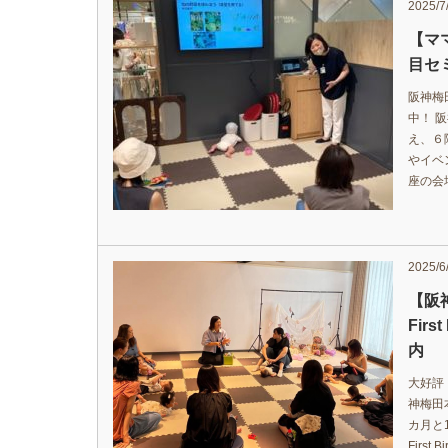
2025/7
【マ
目セ
阪神梅
中！ 
え、６
やイベ
座の会
2025/6
【阪神
Firs
内
大好評
神梅田
カ月と1
First