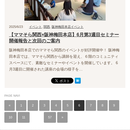
2025/6/23
イベント
,
関西
,
阪神梅田本店イベント
【ママそら関西×阪神梅田本店】6月第3週目セミナー
開催報告と次回のご案内
阪神梅田本店でのママそら関西のイベントが好評開催中！ 阪神梅
田本店では、ママそら関西から講師を迎え、６階のコミュニティ
スペースにて、素敵なセミナーやイベントを開催しています。 6
月3週目に開催された講座の会場の様子を…
PAGE NAVI
«
1
2
3
4
5
6
7
8
9
10
11
…
57
»