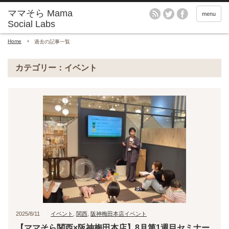
menu
Home
過去の記事一覧
カテゴリー：イベント
2025/8/11
イベント
,
関西
,
阪神梅田本店イベント
【ママそら関西×阪神梅田本店】8月第1週目セミナー