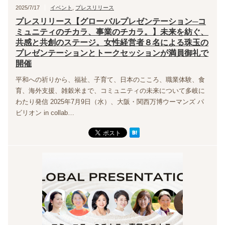
2025/7/17
イベント
,
プレスリリース
プレスリリース【グローバルプレゼンテーション─コ
ミュニティのチカラ、事業のチカラ。】未来を紡ぐ、
共感と共創のステージ。女性経営者８名による珠玉の
プレゼンテーションとトークセッションが満員御礼で
開催
平和への祈りから、福祉、子育て、日本のこころ、職業体験、食
育、海外支援、雑穀米まで、コミュニティの未来について多岐に
わたり発信 2025年7月9日（水）、大阪・関西万博ウーマンズ パ
ビリオン in collab…